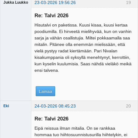
23-03-2026 19:56:26
19
Jukka Luukko
Vierailija
Re: Talvi 2026
Hisutalvi on paketissa. Kuusi kisaa, kuusi kertaa
poodiumilla. Ei hirveetä mielihyvää, kun on vanhin
sarja ja vähän osallistujia. Miltei pokkaamalla saa
mitalin. Pitänee olla enemmän mielissään, että
vielä pystyy radat kiertämään. Pari Nivalan
kisakumppania oli syksyllä menehtynyt, kerrottiin,
kun kyselin kuulumisia. Saas nähdä vieläkö meikä
ensi talvena.
Lainaa
24-03-2026 08:45:23
20
Eki
Re: Talvi 2026
Eipä reissua ilman mitalia. On se rankkaa
Tosiguru
hommaa tuo hiihtosuunnistusurilla hiihtelykin, ei
Offline