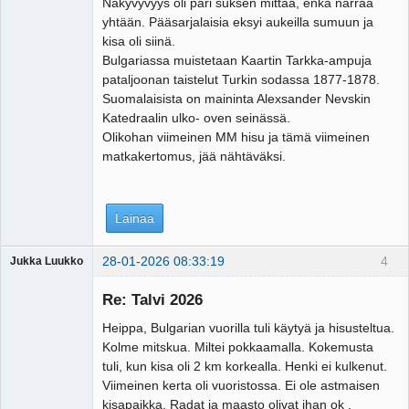
Näkyvyvyys oli pari suksen mittaa, enkä narraa
yhtään. Pääsarjalaisia eksyi aukeilla sumuun ja
kisa oli siinä.
Bulgariassa muistetaan Kaartin Tarkka-ampuja
pataljoonan taistelut Turkin sodassa 1877-1878.
Suomalaisista on maininta Alexsander Nevskin
Katedraalin ulko- oven seinässä.
Olikohan viimeinen MM hisu ja tämä viimeinen
matkakertomus, jää nähtäväksi.
Lainaa
28-01-2026 08:33:19
4
Jukka Luukko
Vierailija
Re: Talvi 2026
Heippa, Bulgarian vuorilla tuli käytyä ja hisusteltua.
Kolme mitskua. Miltei pokkaamalla. Kokemusta
tuli, kun kisa oli 2 km korkealla. Henki ei kulkenut.
Viimeinen kerta oli vuoristossa. Ei ole astmaisen
kisapaikka. Radat ja maasto olivat ihan ok ,