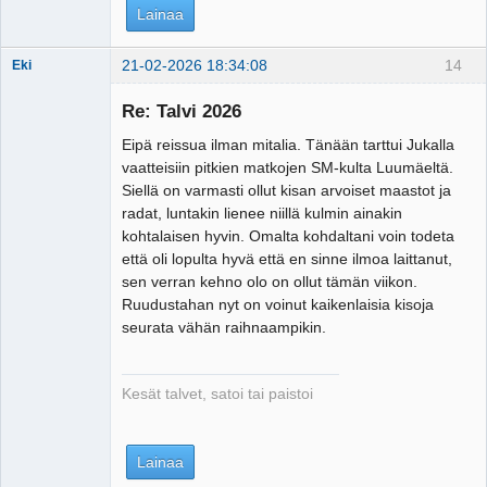
Lainaa
21-02-2026 18:34:08
14
Eki
Re: Talvi 2026
Eipä reissua ilman mitalia. Tänään tarttui Jukalla
Tosiguru
vaatteisiin pitkien matkojen SM-kulta Luumäeltä.
Offline
Siellä on varmasti ollut kisan arvoiset maastot ja
radat, luntakin lienee niillä kulmin ainakin
kohtalaisen hyvin. Omalta kohdaltani voin todeta
että oli lopulta hyvä että en sinne ilmoa laittanut,
sen verran kehno olo on ollut tämän viikon.
Ruudustahan nyt on voinut kaikenlaisia kisoja
seurata vähän raihnaampikin.
Kesät talvet, satoi tai paistoi
Lainaa