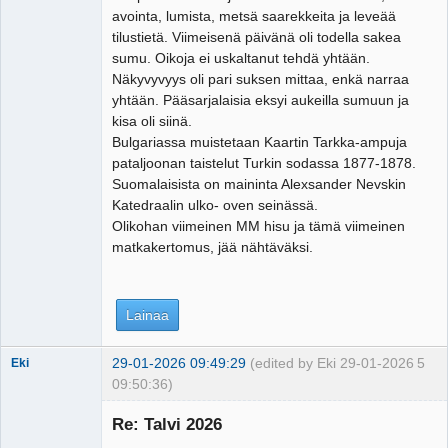
avointa, lumista, metsä saarekkeita ja leveää
tilustietä. Viimeisenä päivänä oli todella sakea
sumu. Oikoja ei uskaltanut tehdä yhtään.
Näkyvyvyys oli pari suksen mittaa, enkä narraa
yhtään. Pääsarjalaisia eksyi aukeilla sumuun ja
kisa oli siinä.
Bulgariassa muistetaan Kaartin Tarkka-ampuja
pataljoonan taistelut Turkin sodassa 1877-1878.
Suomalaisista on maininta Alexsander Nevskin
Katedraalin ulko- oven seinässä.
Olikohan viimeinen MM hisu ja tämä viimeinen
matkakertomus, jää nähtäväksi.
Lainaa
29-01-2026 09:49:29
(edited by Eki 29-01-2026
5
Eki
09:50:36)
Re: Talvi 2026