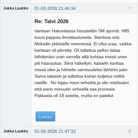
01-02-2026 21:46:34
7
Jukka Luukko
Vierailija
Re: Talvi 2026
Vantaan Hakunilassa hisusteltiin SM sprintti. H85
kuusi pappaa ilmoittautuneita. Startissa viisi.
Mokailin ykköselle mennessä. Ei ollut uraa, vaikka
karttaan oli piirretty. Oli tallattua pellon laitaa
hiihtämäni uran varrella sillä kohtaa missä urien
piti haarautua. Siinä häkellyin, katselin karttaa
missä olen ja hiihtelin varmuudeksi lähtöön päin.
Sama takaisin ja tallattua koiran kuljetus reittiä
rastille. No loppu meni virheittä ja olin mielissäni,
että parin minuutin virheellä saa pronssia.
Pakkasta oli 18 astetta, mutta en palellut.
Lainaa
01-02-2026 21:47:32
8
Jukka Luukko
Vierailija