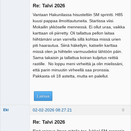
Re: Talvi 2026
Vantaan Hakunilassa hisusteltiin SM sprintti. H85
kuusi pappaa ilmoittautuneita. Startissa viisi.
Mokailin ykköselle mennessä. Ei ollut uraa, vaikka
karttaan oli piirretty. Oli tallattua pellon laitaa
hiihtämäni uran varrella sillä kohtaa missä urien
piti haarautua. Siinä häkellyin, katselin karttaa
missä olen ja hiihtelin varmuudeksi lähtöön päin.
Sama takaisin ja tallattua koiran kuljetus reittiä
rastille. No loppu meni virheittä ja olin mielissäni,
että parin minuutin virheellä saa pronssia.
Pakkasta oli 18 astetta, mutta en palellut.
Lainaa
02-02-2026 08:27:21
9
Eki
Re: Talvi 2026