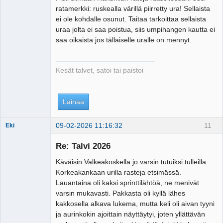
ratamerkki: ruskealla värillä piirretty ura! Sellaista
Offline
ei ole kohdalle osunut. Taitaa tarkoittaa sellaista
uraa jolta ei saa poistua, siis umpihangen kautta ei
saa oikaista jos tällaiselle uralle on mennyt.
Kesät talvet, satoi tai paistoi
Lainaa
09-02-2026 11:16:32
11
Eki
Re: Talvi 2026
Käväisin Valkeakoskella jo varsin tutuiksi tulleilla
Tosiguru
Korkeakankaan urilla rasteja etsimässä.
Offline
Lauantaina oli kaksi sprinttilähtöä, ne menivät
varsin mukavasti. Pakkasta oli kyllä lähes
kakkosella alkava lukema, mutta keli oli aivan tyyni
ja aurinkokin ajoittain näyttäytyi, joten yllättävän