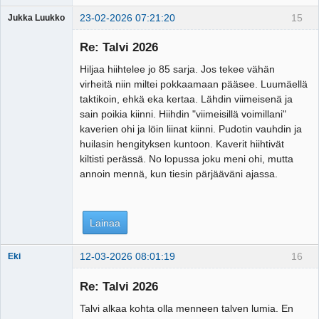
23-02-2026 07:21:20
15
Jukka Luukko
Vierailija
Re: Talvi 2026
Hiljaa hiihtelee jo 85 sarja. Jos tekee vähän
virheitä niin miltei pokkaamaan pääsee. Luumäellä
taktikoin, ehkä eka kertaa. Lähdin viimeisenä ja
sain poikia kiinni. Hiihdin "viimeisillä voimillani"
kaverien ohi ja löin liinat kiinni. Pudotin vauhdin ja
huilasin hengityksen kuntoon. Kaverit hiihtivät
kiltisti perässä. No lopussa joku meni ohi, mutta
annoin mennä, kun tiesin pärjääväni ajassa.
Lainaa
12-03-2026 08:01:19
16
Eki
Re: Talvi 2026
Talvi alkaa kohta olla menneen talven lumia. En
Tosiguru