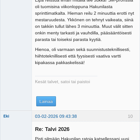
Eipä reissua ilman mitalia tee Jukka! SM-pronssia
Tosiguru
oli tuomisina viikonloppuna Hakunilasta
Offline
sprinttimatkalta. Hieman reilu 2 minuuttia erotti nyt
mestaruudesta. Ykkönen on tehnyt vaikeata, siinä
on takkiin tullut lähes 3 minuuttia. Muut välit sitten
onkin menty tarkasti ja vauhdilla, pääsääntöisesti
parasta tai toiseksi parasta kyytiä.
Hienoa, oli varmaan sekä suunnistusteknillisesti,
hiihtoteknillisesti että fyysisesti vaativa vartti
kipakassa pakkaskelissä!
Kesät talvet, satoi tai paistoi
Lainaa
03-02-2026 09:43:38
10
Eki
Re: Talvi 2026
Pisti silmään Hakunilan ratoja katsellessani uusi
Tosiguru