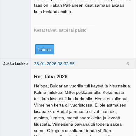
taas on Hakan Pälkäneen kisat samaan aikaan
kuin Finlandiahiihto.
Kesät talvet, satoi tai paistoi
Lainaa
28-01-2026 08:32:55
3
Jukka Luukko
Vierailija
Re: Talvi 2026
Heippa, Bulgarian vuorilla tuli käytyä ja hisusteltua.
Kolme mitskua. Miltei pokkaamalla. Kokemusta
tuli, kun kisa oli 2 km korkealla. Henki ei kulkenut.
Viimeinen kerta oli vuoristossa. Ei ole astmaisen
kisapaikka. Radat ja maasto olivat ihan ok ,
avointa, lumista, metsä saarekkeita ja leveää
tilustietä. Viimeisenä päivänä oli todella sakea
sumu. Oikoja ei uskaltanut tehdä yhtään.