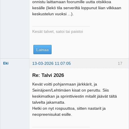
onnistu laittamaan foorumille uutta otsikkoa
Offline
kesälle (liekö tila serveriltä loppunut liian vilkkaan
keskustelun vuoksi ...).
Kesät talvet, satoi tai paistoi
Lainaa
13-03-2026 11:07:05
17
Eki
Re: Talvi 2026
Kevät voitti pohjanmaan järkkärit, ja
Tosiguru
Seinäjoen/Lehtimäen kisat on peruttu. Siis
Offline
keskimatkan ja sprinttiviestin mitalit jäävät tältä
talvelta jakamatta.
Hetki on nyt rospuuttoa, sitten nastarit ja
neopreenisukat esille.