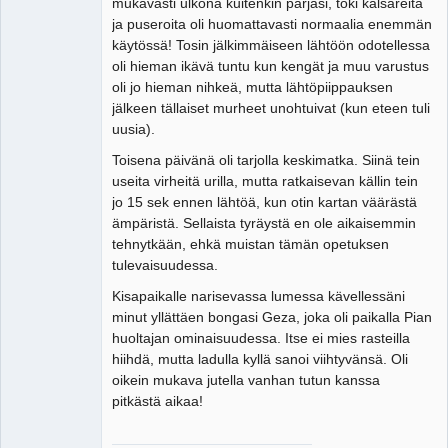
mukavasti ulkona kuitenkin pärjäsi, toki kalsareita
ja puseroita oli huomattavasti normaalia enemmän
käytössä! Tosin jälkimmäiseen lähtöön odotellessa
oli hieman ikävä tuntu kun kengät ja muu varustus
oli jo hieman nihkeä, mutta lähtöpiippauksen
jälkeen tällaiset murheet unohtuivat (kun eteen tuli
uusia).
Toisena päivänä oli tarjolla keskimatka. Siinä tein
useita virheitä urilla, mutta ratkaisevan källin tein
jo 15 sek ennen lähtöä, kun otin kartan väärästä
ämpäristä. Sellaista tyräystä en ole aikaisemmin
tehnytkään, ehkä muistan tämän opetuksen
tulevaisuudessa.
Kisapaikalle narisevassa lumessa kävellessäni
minut yllättäen bongasi Geza, joka oli paikalla Pian
huoltajan ominaisuudessa. Itse ei mies rasteilla
hiihdä, mutta ladulla kyllä sanoi viihtyvänsä. Oli
oikein mukava jutella vanhan tutun kanssa
pitkästä aikaa!