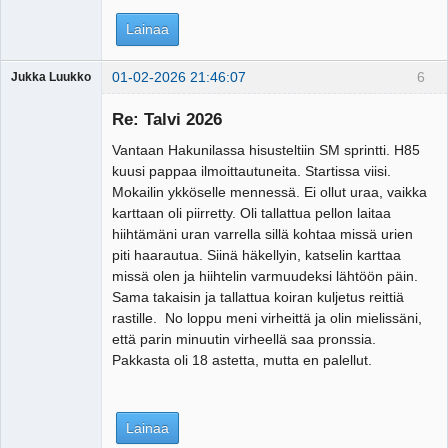
Lainaa
01-02-2026 21:46:07
6
Jukka Luukko
Vierailija
Re: Talvi 2026
Vantaan Hakunilassa hisusteltiin SM sprintti. H85
kuusi pappaa ilmoittautuneita. Startissa viisi.
Mokailin ykköselle mennessä. Ei ollut uraa, vaikka
karttaan oli piirretty. Oli tallattua pellon laitaa
hiihtämäni uran varrella sillä kohtaa missä urien
piti haarautua. Siinä häkellyin, katselin karttaa
missä olen ja hiihtelin varmuudeksi lähtöön päin.
Sama takaisin ja tallattua koiran kuljetus reittiä
rastille. No loppu meni virheittä ja olin mielissäni,
että parin minuutin virheellä saa pronssia.
Pakkasta oli 18 astetta, mutta en palellut.
Lainaa