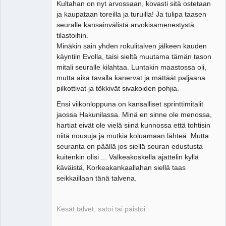
Kultahan on nyt arvossaan, kovasti sitä ostetaan
Tosiguru
ja kaupataan toreilla ja turuilla! Ja tulipa taasen
Offline
seuralle kansainvälistä arvokisamenestystä
tilastoihin.
Minäkin sain yhden rokulitalven jälkeen kauden
käyntiin Evolla, taisi sieltä muutama tämän tason
mitali seuralle kilahtaa. Luntakin maastossa oli,
mutta aika tavalla kanervat ja mättäät paljaana
pilkottivat ja tökkivät sivakoiden pohjia.
Ensi viikonloppuna on kansalliset sprinttimitalit
jaossa Hakunilassa. Minä en sinne ole menossa,
hartiat eivät ole vielä siinä kunnossa että tohtisin
niitä nousuja ja mutkia koluamaan lähteä. Mutta
seuranta on päällä jos siellä seuran edustusta
kuitenkin olisi ... Valkeakoskella ajattelin kyllä
käväistä, Korkeakankaallahan siellä taas
seikkaillaan tänä talvena.
Kesät talvet, satoi tai paistoi