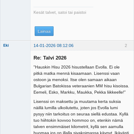
Kesät talvet, satoi tai paistoi
Lainaa
14-01-2026 08:12:06
2
Eki
Re: Talvi 2026
"Hauskin Hisu 2026 hisustellaan Evolla. Ei ole
Tosiguru
pitkä matka mennä kisaamaan. Lisenssi vaan
Offline
ostoon ja menoksi. Itse olen samaan aikaan
Bulgarian Batokissa veteraanien MM hisu kisoissa.
Eemeli, Esko, Markku, Maukka, Pekka liikkeelle!"
Lisenssi on maksettu ja muutama kerta suksia
näillä lumilla ulkoilutettu, joten jos Evolla lumi
pysyy niin tarkoitus on seuraa siellä edustaa. Kyllä
tuo hiihtokin kovvoo hommoo on, etenkin nämä
talven ensimmäiset kilometrit, kyllä sen aamulla
huomaa jos on illalla sivakoimassa käynyt. Ikävästi