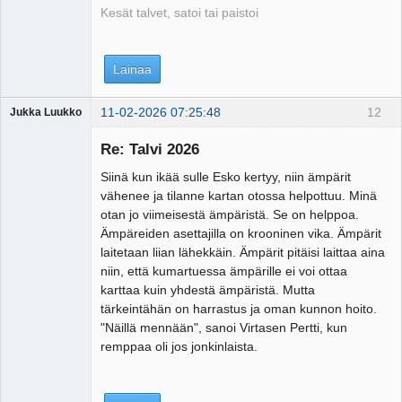
Kesät talvet, satoi tai paistoi
Lainaa
11-02-2026 07:25:48
12
Jukka Luukko
Vierailija
Re: Talvi 2026
Siinä kun ikää sulle Esko kertyy, niin ämpärit
vähenee ja tilanne kartan otossa helpottuu. Minä
otan jo viimeisestä ämpäristä. Se on helppoa.
Ämpäreiden asettajilla on krooninen vika. Ämpärit
laitetaan liian lähekkäin. Ämpärit pitäisi laittaa aina
niin, että kumartuessa ämpärille ei voi ottaa
karttaa kuin yhdestä ämpäristä. Mutta
tärkeintähän on harrastus ja oman kunnon hoito.
"Näillä mennään", sanoi Virtasen Pertti, kun
remppaa oli jos jonkinlaista.