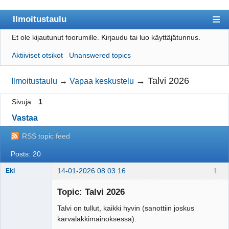
Ilmoitustaulu
Et ole kijautunut foorumille.
Kirjaudu tai luo käyttäjätunnus.
Päijät-Rastin etusivulle
Aktiiviset otsikot
Unanswered topics
Sisällysluettelo
Käyttäjät
→
Talvi 2026
Ilmoitustaulu
→
Vapaa keskustelu
Etsi
Sivuja
1
Luo käyttäjätunnus
Vastaa
Kirjaudu
RSS topic feed
Posts: 20
14-01-2026 08:03:16
1
Eki
Topic: Talvi 2026
Talvi on tullut, kaikki hyvin (sanottiin joskus
Tosiguru
karvalakkimainoksessa).
Offline