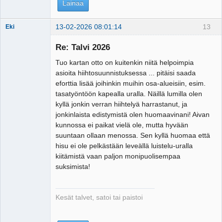
Lainaa
13-02-2026 08:01:14
13
Eki
Re: Talvi 2026
Tuo kartan otto on kuitenkin niitä helpoimpia
Tosiguru
asioita hiihtosuunnistuksessa ... pitäisi saada
Offline
eforttia lisää joihinkin muihin osa-alueisiin, esim.
tasatyöntöön kapealla uralla. Näillä lumilla olen
kyllä jonkin verran hiihtelyä harrastanut, ja
jonkinlaista edistymistä olen huomaavinani! Aivan
kunnossa ei paikat vielä ole, mutta hyvään
suuntaan ollaan menossa. Sen kyllä huomaa että
hisu ei ole pelkästään leveällä luistelu-uralla
kiitämistä vaan paljon monipuolisempaa
suksimista!
Kesät talvet, satoi tai paistoi