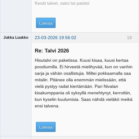
Kesät talvet, satoi tai paistoi
Lainaa
23-03-2026 19:56:02
18
Jukka Luukko
Vierailija
Re: Talvi 2026
Hisutalvi on paketissa. Kuusi kisaa, kuusi kertaa
poodiumilla. Ei hirveetä mielihyvää, kun on vanhin
sarja ja vähän osallistujia. Miltei pokkaamalla saa
mitalin. Pitänee olla enemmän mielissään, että
vielä pystyy radat kiertämään. Pari Nivalan
kisakumppania oli syksyllä menehtynyt, kerrottiin,
kun kyselin kuulumisia. Saas nähdä vieläkö meikä
ensi talvena.
Lainaa