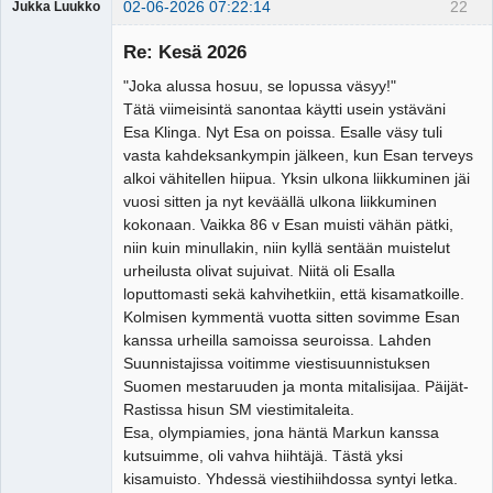
02-06-2026 07:22:14
22
Jukka Luukko
Vierailija
Re: Kesä 2026
"Joka alussa hosuu, se lopussa väsyy!"
Tätä viimeisintä sanontaa käytti usein ystäväni
Esa Klinga. Nyt Esa on poissa. Esalle väsy tuli
vasta kahdeksankympin jälkeen, kun Esan terveys
alkoi vähitellen hiipua. Yksin ulkona liikkuminen jäi
vuosi sitten ja nyt keväällä ulkona liikkuminen
kokonaan. Vaikka 86 v Esan muisti vähän pätki,
niin kuin minullakin, niin kyllä sentään muistelut
urheilusta olivat sujuivat. Niitä oli Esalla
loputtomasti sekä kahvihetkiin, että kisamatkoille.
Kolmisen kymmentä vuotta sitten sovimme Esan
kanssa urheilla samoissa seuroissa. Lahden
Suunnistajissa voitimme viestisuunnistuksen
Suomen mestaruuden ja monta mitalisijaa. Päijät-
Rastissa hisun SM viestimitaleita.
Esa, olympiamies, jona häntä Markun kanssa
kutsuimme, oli vahva hiihtäjä. Tästä yksi
kisamuisto. Yhdessä viestihiihdossa syntyi letka.