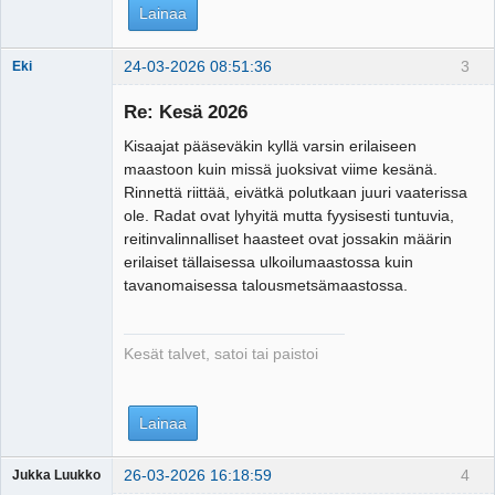
Lainaa
24-03-2026 08:51:36
3
Eki
Re: Kesä 2026
Kisaajat pääseväkin kyllä varsin erilaiseen
Tosiguru
maastoon kuin missä juoksivat viime kesänä.
Offline
Rinnettä riittää, eivätkä polutkaan juuri vaaterissa
ole. Radat ovat lyhyitä mutta fyysisesti tuntuvia,
reitinvalinnalliset haasteet ovat jossakin määrin
erilaiset tällaisessa ulkoilumaastossa kuin
tavanomaisessa talousmetsämaastossa.
Kesät talvet, satoi tai paistoi
Lainaa
26-03-2026 16:18:59
4
Jukka Luukko