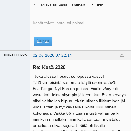
7. Miska tai Vesa Tähtinen 15.9km
Kesät talvet, satoi tai paistoi
Lainaa
02-06-2026 07:22:14
21
Jukka Luukko
Vierailija
Re: Kesä 2026
"Joka alussa hosuu, se lopussa väsyy!"
Tätä viimeisintä sanontaa käytti usein ystäväni
Esa Klinga. Nyt Esa on poissa. Esalle väsy tuli
vasta kahdeksankympin jälkeen, kun Esan terveys
alkoi vähitellen hiipua. Yksin ulkona liikkuminen jäi
vuosi sitten ja nyt keväällä ulkona liikkuminen
kokonaan. Vaikka 86 v Esan muisti vähän pätki,
niin kuin minullakin, niin kyllä sentään muistelut
urheilusta olivat sujuivat. Niitä oli Esalla