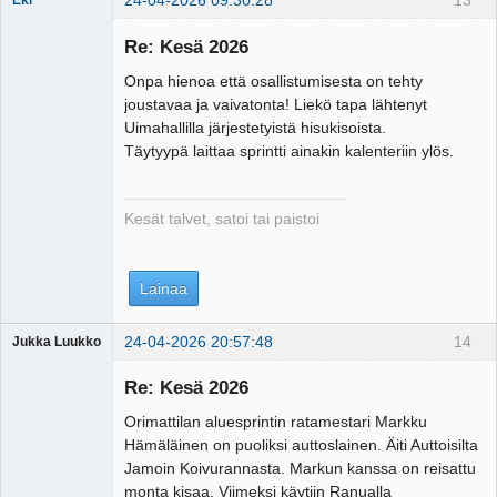
24-04-2026 09:30:28
13
Eki
Re: Kesä 2026
Onpa hienoa että osallistumisesta on tehty
Tosiguru
joustavaa ja vaivatonta! Liekö tapa lähtenyt
Offline
Uimahallilla järjestetyistä hisukisoista.
Täytyypä laittaa sprintti ainakin kalenteriin ylös.
Kesät talvet, satoi tai paistoi
Lainaa
24-04-2026 20:57:48
14
Jukka Luukko
Vierailija
Re: Kesä 2026
Orimattilan aluesprintin ratamestari Markku
Hämäläinen on puoliksi auttoslainen. Äiti Auttoisilta
Jamoin Koivurannasta. Markun kanssa on reisattu
monta kisaa. Viimeksi käytiin Ranualla