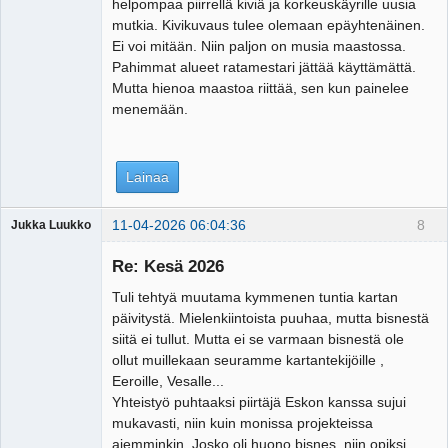
helpompaa piirrellä kiviä ja korkeuskäyrille uusia
mutkia. Kivikuvaus tulee olemaan epäyhtenäinen.
Ei voi mitään. Niin paljon on musia maastossa.
Pahimmat alueet ratamestari jättää käyttämättä.
Mutta hienoa maastoa riittää, sen kun painelee
menemään.
Lainaa
11-04-2026 06:04:36
8
Jukka Luukko
Vierailija
Re: Kesä 2026
Tuli tehtyä muutama kymmenen tuntia kartan
päivitystä. Mielenkiintoista puuhaa, mutta bisnestä
siitä ei tullut. Mutta ei se varmaan bisnestä ole
ollut muillekaan seuramme kartantekijöille ,
Eeroille, Vesalle...
Yhteistyö puhtaaksi piirtäjä Eskon kanssa sujui
mukavasti, niin kuin monissa projekteissa
aiemminkin. Josko oli huono bisnes, niin opiksi