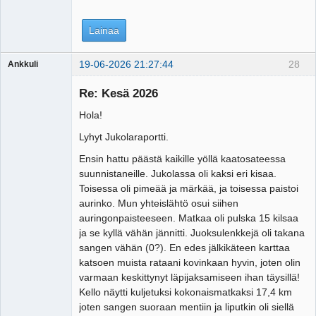
Lainaa
19-06-2026 21:27:44
28
Ankkuli
Vierailija
Re: Kesä 2026
Hola!
Lyhyt Jukolaraportti.
Ensin hattu päästä kaikille yöllä kaatosateessa
suunnistaneille. Jukolassa oli kaksi eri kisaa.
Toisessa oli pimeää ja märkää, ja toisessa paistoi
aurinko. Mun yhteislähtö osui siihen
auringonpaisteeseen. Matkaa oli pulska 15 kilsaa
ja se kyllä vähän jännitti. Juoksulenkkejä oli takana
sangen vähän (0?). En edes jälkikäteen karttaa
katsoen muista rataani kovinkaan hyvin, joten olin
varmaan keskittynyt läpijaksamiseen ihan täysillä!
Kello näytti kuljetuksi kokonaismatkaksi 17,4 km
joten sangen suoraan mentiin ja liputkin oli siellä