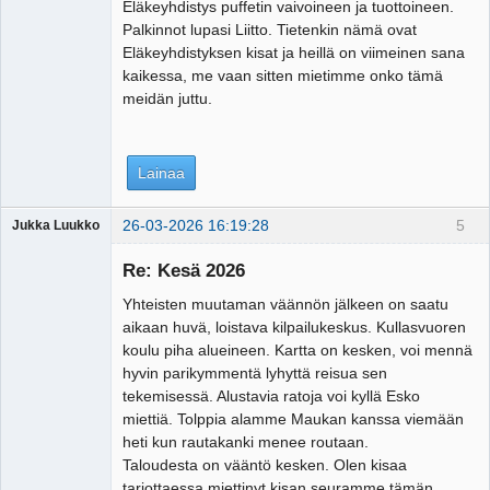
Eläkeyhdistys puffetin vaivoineen ja tuottoineen.
Palkinnot lupasi Liitto. Tietenkin nämä ovat
Eläkeyhdistyksen kisat ja heillä on viimeinen sana
kaikessa, me vaan sitten mietimme onko tämä
meidän juttu.
Lainaa
26-03-2026 16:19:28
5
Jukka Luukko
Vierailija
Re: Kesä 2026
Yhteisten muutaman väännön jälkeen on saatu
aikaan huvä, loistava kilpailukeskus. Kullasvuoren
koulu piha alueineen. Kartta on kesken, voi mennä
hyvin parikymmentä lyhyttä reisua sen
tekemisessä. Alustavia ratoja voi kyllä Esko
miettiä. Tolppia alamme Maukan kanssa viemään
heti kun rautakanki menee routaan.
Taloudesta on vääntö kesken. Olen kisaa
tarjottaessa miettinyt kisan seuramme tämän