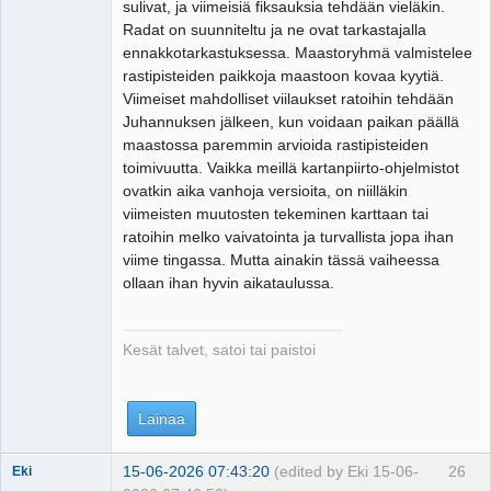
sulivat, ja viimeisiä fiksauksia tehdään vieläkin.
Radat on suunniteltu ja ne ovat tarkastajalla
ennakkotarkastuksessa. Maastoryhmä valmistelee
rastipisteiden paikkoja maastoon kovaa kyytiä.
Viimeiset mahdolliset viilaukset ratoihin tehdään
Juhannuksen jälkeen, kun voidaan paikan päällä
maastossa paremmin arvioida rastipisteiden
toimivuutta. Vaikka meillä kartanpiirto-ohjelmistot
ovatkin aika vanhoja versioita, on niilläkin
viimeisten muutosten tekeminen karttaan tai
ratoihin melko vaivatointa ja turvallista jopa ihan
viime tingassa. Mutta ainakin tässä vaiheessa
ollaan ihan hyvin aikataulussa.
Kesät talvet, satoi tai paistoi
Lainaa
15-06-2026 07:43:20
(edited by Eki 15-06-
26
Eki