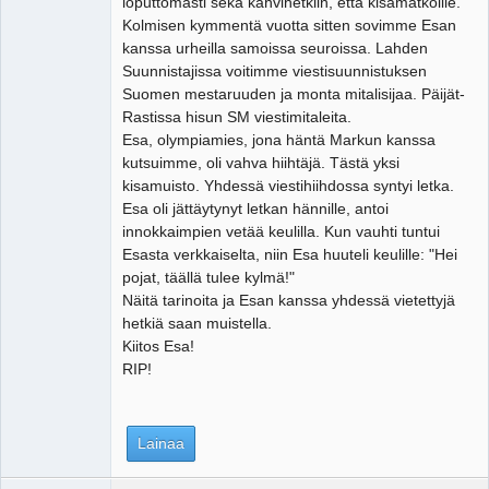
loputtomasti sekä kahvihetkiin, että kisamatkoille.
Kolmisen kymmentä vuotta sitten sovimme Esan
kanssa urheilla samoissa seuroissa. Lahden
Suunnistajissa voitimme viestisuunnistuksen
Suomen mestaruuden ja monta mitalisijaa. Päijät-
Rastissa hisun SM viestimitaleita.
Esa, olympiamies, jona häntä Markun kanssa
kutsuimme, oli vahva hiihtäjä. Tästä yksi
kisamuisto. Yhdessä viestihiihdossa syntyi letka.
Esa oli jättäytynyt letkan hännille, antoi
innokkaimpien vetää keulilla. Kun vauhti tuntui
Esasta verkkaiselta, niin Esa huuteli keulille: "Hei
pojat, täällä tulee kylmä!"
Näitä tarinoita ja Esan kanssa yhdessä vietettyjä
hetkiä saan muistella.
Kiitos Esa!
RIP!
Lainaa