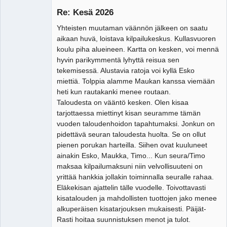
Vierailija
Re: Kesä 2026
Yhteisten muutaman väännön jälkeen on saatu
aikaan huvä, loistava kilpailukeskus. Kullasvuoren
koulu piha alueineen. Kartta on kesken, voi mennä
hyvin parikymmentä lyhyttä reisua sen
tekemisessä. Alustavia ratoja voi kyllä Esko
miettiä. Tolppia alamme Maukan kanssa viemään
heti kun rautakanki menee routaan.
Taloudesta on vääntö kesken. Olen kisaa
tarjottaessa miettinyt kisan seuramme tämän
vuoden taloudenhoidon tapahtumaksi. Jonkun on
pidettävä seuran taloudesta huolta. Se on ollut
pienen porukan harteilla. Siihen ovat kuuluneet
ainakin Esko, Maukka, Timo... Kun seura/Timo
maksaa kilpailumaksuni niin velvollisuuteni on
yrittää hankkia jollakin toiminnalla seuralle rahaa.
Eläkekisan ajattelin tälle vuodelle. Toivottavasti
kisatalouden ja mahdollisten tuottojen jako menee
alkuperäisen kisatarjouksen mukaisesti. Päijät-
Rasti hoitaa suunnistuksen menot ja tulot.