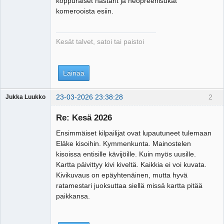
koppuraiset nastarit ja neopreenisukat
komerooista esiin.
Kesät talvet, satoi tai paistoi
Lainaa
23-03-2026 23:38:28
2
Jukka Luukko
Vierailija
Re: Kesä 2026
Ensimmäiset kilpailijat ovat lupautuneet tulemaan
Eläke kisoihin. Kymmenkunta. Mainostelen
kisoissa entisille kävijöille. Kuin myös uusille.
Kartta päivittyy kivi kiveltä. Kaikkia ei voi kuvata.
Kivikuvaus on epäyhtenäinen, mutta hyvä
ratamestari juoksuttaa siellä missä kartta pitää
paikkansa.