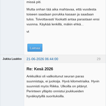
missä piti.
Mutta onhan tää aika mahtavaa, että vuodesta
toiseen saadaan porukka kasaan ja saadaan
tulos. Toivottavasti Vuokatti antaa parastaan ensi
vuonna. Käykää lenkillä, mäkin ehkä...
vt
Lainaa
21-06-2026 06:44:00
29
Jukka Luukko
Vierailija
Re: Kesä 2026
Ankkuliksi oli valikoitunut seuran paras
suunnistaja, ei juoksija. Hyvä kilometriaika. Hyvin
suunnisti myös Riikka. Ulkoilla on pitänyt.
Perinteen ylläpito onnistui joukkueiden
hyväksytyillä suorituksilla.