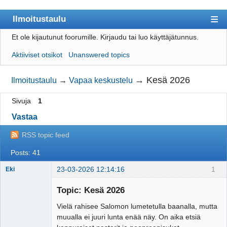
Ilmoitustaulu
Et ole kijautunut foorumille.
Kirjaudu tai luo käyttäjätunnus.
Päijät-Rastin etusivulle
Aktiiviset otsikot
Unanswered topics
Sisällysluettelo
Käyttäjät
→
Kesä 2026
Ilmoitustaulu
→
Vapaa keskustelu
Etsi
Sivuja
1
Luo käyttäjätunnus
Vastaa
Kirjaudu
RSS topic feed
Posts: 41
23-03-2026 12:14:16
1
Eki
Topic: Kesä 2026
Vielä rahisee Salomon lumetetulla baanalla, mutta
Tosiguru
muualla ei juuri lunta enää näy. On aika etsiä
Offline