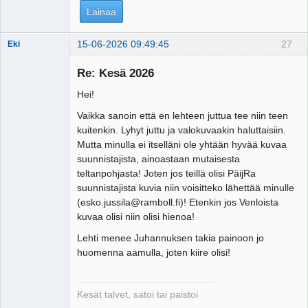
Lainaa
15-06-2026 09:49:45
27
Eki
Re: Kesä 2026
Hei!
Tosiguru
Offline
Vaikka sanoin että en lehteen juttua tee niin teen
kuitenkin. Lyhyt juttu ja valokuvaakin haluttaisiin.
Mutta minulla ei itselläni ole yhtään hyvää kuvaa
suunnistajista, ainoastaan mutaisesta
teltanpohjasta! Joten jos teillä olisi PäijRa
suunnistajista kuvia niin voisitteko lähettää minulle
(esko.jussila@ramboll.fi)! Etenkin jos Venloista
kuvaa olisi niin olisi hienoa!
Lehti menee Juhannuksen takia painoon jo
huomenna aamulla, joten kiire olisi!
Kesät talvet, satoi tai paistoi