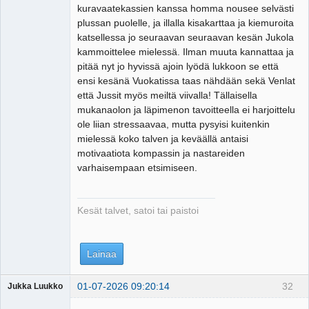
kuravaatekassien kanssa homma nousee selvästi
plussan puolelle, ja illalla kisakarttaa ja kiemuroita
katsellessa jo seuraavan seuraavan kesän Jukola
kammoittelee mielessä. Ilman muuta kannattaa ja
pitää nyt jo hyvissä ajoin lyödä lukkoon se että
ensi kesänä Vuokatissa taas nähdään sekä Venlat
että Jussit myös meiltä viivalla! Tällaisella
mukanaolon ja läpimenon tavoitteella ei harjoittelu
ole liian stressaavaa, mutta pysyisi kuitenkin
mielessä koko talven ja keväällä antaisi
motivaatiota kompassin ja nastareiden
varhaisempaan etsimiseen.
Kesät talvet, satoi tai paistoi
Lainaa
01-07-2026 09:20:14
32
Jukka Luukko
Vierailija