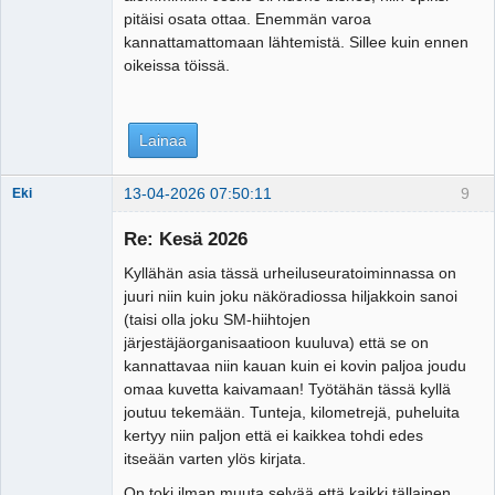
pitäisi osata ottaa. Enemmän varoa
kannattamattomaan lähtemistä. Sillee kuin ennen
oikeissa töissä.
Lainaa
13-04-2026 07:50:11
9
Eki
Re: Kesä 2026
Kyllähän asia tässä urheiluseuratoiminnassa on
Tosiguru
juuri niin kuin joku näköradiossa hiljakkoin sanoi
Offline
(taisi olla joku SM-hiihtojen
järjestäjäorganisaatioon kuuluva) että se on
kannattavaa niin kauan kuin ei kovin paljoa joudu
omaa kuvetta kaivamaan! Työtähän tässä kyllä
joutuu tekemään. Tunteja, kilometrejä, puheluita
kertyy niin paljon että ei kaikkea tohdi edes
itseään varten ylös kirjata.
On toki ilman muuta selvää että kaikki tällainen