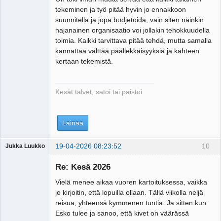
tekeminen ja työ pitää hyvin jo ennakkoon
suunnitella ja jopa budjetoida, vain siten näinkin
hajanainen organisaatio voi jollakin tehokkuudella
toimia. Kaikki tarvittava pitää tehdä, mutta samalla
kannattaa välttää päällekkäisyyksiä ja kahteen
kertaan tekemistä.
Kesät talvet, satoi tai paistoi
Lainaa
19-04-2026 08:23:52
10
Jukka Luukko
Vierailija
Re: Kesä 2026
Vielä menee aikaa vuoren kartoituksessa, vaikka
jo kirjoitin, että lopuilla ollaan. Tällä viikolla neljä
reisua, yhteensä kymmenen tuntia. Ja sitten kun
Esko tulee ja sanoo, että kivet on väärässä