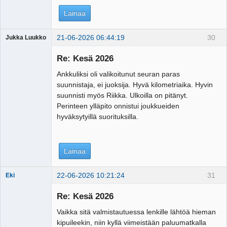
Lainaa
21-06-2026 06:44:19
30
Jukka Luukko
Vierailija
Re: Kesä 2026
Ankkuliksi oli valikoitunut seuran paras
suunnistaja, ei juoksija. Hyvä kilometriaika. Hyvin
suunnisti myös Riikka. Ulkoilla on pitänyt.
Perinteen ylläpito onnistui joukkueiden
hyväksytyillä suorituksilla.
Lainaa
22-06-2026 10:21:24
31
Eki
Re: Kesä 2026
Vaikka sitä valmistautuessa lenkille lähtöä hieman
Tosiguru
kipuileekin, niin kyllä viimeistään paluumatkalla
Offline