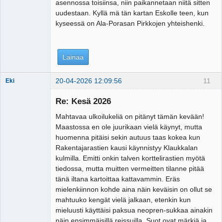
asennossa toisiinsa, niin paikannetaan niitä sitten
uudestaan. Kyllä mä tän kartan Eskolle teen, kun
kyseessä on Ala-Porasan Pirkkojen yhteishenki.
Lainaa
20-04-2026 12:09:56
11
Eki
Re: Kesä 2026
Mahtavaa ulkoilukeliä on pitänyt tämän kevään!
Tosiguru
Maastossa en ole juurikaan vielä käynyt, mutta
Offline
huomenna pitäisi sekin autuus taas kokea kun
Rakentajarastien kausi käynnistyy Klaukkalan
kulmilla. Emitti onkin talven korttelirastien myötä
tiedossa, mutta muitten vermeitten tilanne pitää
tänä iltana kartoittaa kattavammin. Eräs
mielenkiinnon kohde aina näin keväisin on ollut se
mahtuuko kengät vielä jalkaan, etenkin kun
mieluusti käyttäisi paksua neopren-sukkaa ainakin
näin ensimmäisillä reissuilla. Suot ovat märkiä ja