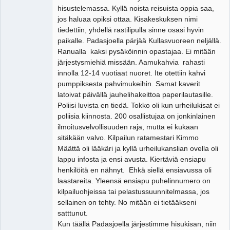
hisustelemassa. Kyllä noista reisuista oppia saa,
jos haluaa opiksi ottaa. Kisakeskuksen nimi
tiedettiin, yhdellä rastilipulla sinne osasi hyvin
paikalle. Padasjoella pärjää Kullasvuoreen neljällä.
Ranualla kaksi pysäköinnin opastajaa. Ei mitään
järjestysmiehiä missään. Aamukahvia rahasti
innolla 12-14 vuotiaat nuoret. Ite otettiin kahvi
pumppiksesta pahvimukeihin. Samat kaverit
latoivat päivällä jauhelihakeittoa paperilautasille.
Poliisi luvista en tiedä. Tokko oli kun urheilukisat ei
poliisia kiinnosta. 200 osallistujaa on jonkinlainen
ilmoitusvelvollisuuden raja, mutta ei kukaan
sitäkään valvo. Kilpailun ratamestari Kimmo
Määttä oli lääkäri ja kyllä urheilukanslian ovella oli
lappu infosta ja ensi avusta. Kiertäviä ensiapu
henkilöitä en nähnyt. Ehkä siellä ensiavussa oli
laastareita. Yleensä ensiapu puhelinnumero on
kilpailuohjeissa tai pelastussuunnitelmassa, jos
sellainen on tehty. No mitään ei tietääkseni
satttunut.
Kun täällä Padasjoella järjestimme hisukisan, niin