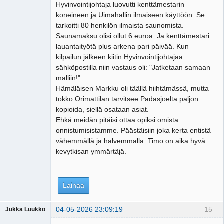
Hyvinvointijohtaja luovutti kenttämestarin
koneineen ja Uimahallin ilmaiseen käyttöön. Se
tarkoitti 80 henkilön ilmaista saunomista.
Saunamaksu olisi ollut 6 euroa. Ja kenttämestari
lauantaityötä plus arkena pari päivää. Kun
kilpailun jälkeen kiitin Hyvinvointijohtajaa
sähköpostilla niin vastaus oli: "Jatketaan samaan
malliin!"
Hämäläisen Markku oli täällä hiihtämässä, mutta
tokko Orimattilan tarvitsee Padasjoelta paljon
kopioida, siellä osataan asiat.
Ehkä meidän pitäisi ottaa opiksi omista
onnistumisistamme. Päästäisiin joka kerta entistä
vähemmällä ja halvemmalla. Timo on aika hyvä
kevytkisan ymmärtäjä.
Lainaa
04-05-2026 23:09:19
15
Jukka Luukko
Vierailija