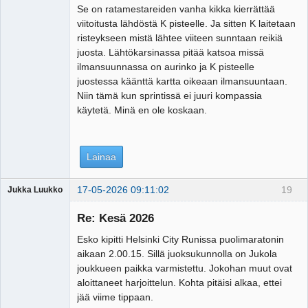
Se on ratamestareiden vanha kikka kierrättää
viitoitusta lähdöstä K pisteelle. Ja sitten K laitetaan
risteykseen mistä lähtee viiteen sunntaan reikiä
juosta. Lähtökarsinassa pitää katsoa missä
ilmansuunnassa on aurinko ja K pisteelle
juostessa käänttä kartta oikeaan ilmansuuntaan.
Niin tämä kun sprintissä ei juuri kompassia
käytetä. Minä en ole koskaan.
Lainaa
17-05-2026 09:11:02
19
Jukka Luukko
Vierailija
Re: Kesä 2026
Esko kipitti Helsinki City Runissa puolimaratonin
aikaan 2.00.15. Sillä juoksukunnolla on Jukola
joukkueen paikka varmistettu. Jokohan muut ovat
aloittaneet harjoittelun. Kohta pitäisi alkaa, ettei
jää viime tippaan.