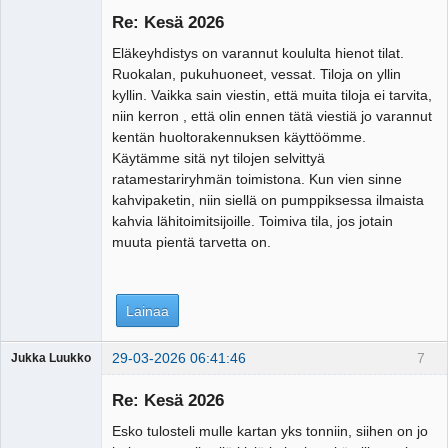
Re: Kesä 2026
Eläkeyhdistys on varannut koululta hienot tilat.
Ruokalan, pukuhuoneet, vessat. Tiloja on yllin
kyllin. Vaikka sain viestin, että muita tiloja ei tarvita,
niin kerron , että olin ennen tätä viestiä jo varannut
kentän huoltorakennuksen käyttöömme.
Käytämme sitä nyt tilojen selvittyä
ratamestariryhmän toimistona. Kun vien sinne
kahvipaketin, niin siellä on pumppiksessa ilmaista
kahvia lähitoimitsijoille. Toimiva tila, jos jotain
muuta pientä tarvetta on.
Lainaa
29-03-2026 06:41:46
7
Jukka Luukko
Vierailija
Re: Kesä 2026
Esko tulosteli mulle kartan yks tonniin, siihen on jo