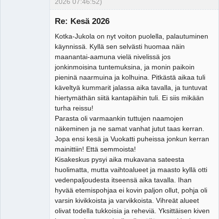
2026 07:46:52)
Re: Kesä 2026
Kotka-Jukola on nyt voiton puolella, palautuminen
Tosiguru
käynnissä. Kyllä sen selvästi huomaa näin
Offline
maanantai-aamuna vielä nivelissä jos
jonkinmoisina tuntemuksina, ja monin paikoin
pieninä naarmuina ja kolhuina. Pitkästä aikaa tuli
käveltyä kummarit jalassa aika tavalla, ja tuntuvat
hiertymäthän siitä kantapäihin tuli. Ei siis mikään
turha reissu!
Parasta oli varmaankin tuttujen naamojen
näkeminen ja ne samat vanhat jutut taas kerran.
Jopa ensi kesä ja Vuokatti puheissa jonkun kerran
mainittiin! Että semmoista!
Kisakeskus pysyi aika mukavana sateesta
huolimatta, mutta vaihtoalueet ja maasto kyllä otti
vedenpaljoudesta itseensä aika tavalla. Ihan
hyvää etemispohjaa ei kovin paljon ollut, pohja oli
varsin kivikkoista ja varvikkoista. Vihreät alueet
olivat todella tukkoisia ja reheviä. Yksittäisen kiven