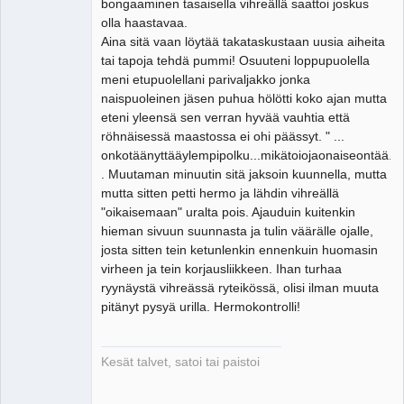
bongaaminen tasaisella vihreällä saattoi joskus
olla haastavaa.
Aina sitä vaan löytää takataskustaan uusia aiheita
tai tapoja tehdä pummi! Osuuteni loppupuolella
meni etupuolellani parivaljakko jonka
naispuoleinen jäsen puhua hölötti koko ajan mutta
eteni yleensä sen verran hyvää vauhtia että
röhnäisessä maastossa ei ohi päässyt. " ...
onkotäänyttääylempipolku...mikätoiojaonaiseontää...me
. Muutaman minuutin sitä jaksoin kuunnella, mutta
mutta sitten petti hermo ja lähdin vihreällä
"oikaisemaan" uralta pois. Ajauduin kuitenkin
hieman sivuun suunnasta ja tulin väärälle ojalle,
josta sitten tein ketunlenkin ennenkuin huomasin
virheen ja tein korjausliikkeen. Ihan turhaa
ryynäystä vihreässä ryteikössä, olisi ilman muuta
pitänyt pysyä urilla. Hermokontrolli!
Kesät talvet, satoi tai paistoi