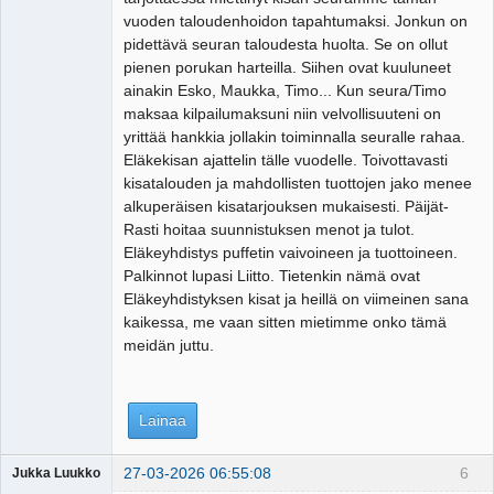
vuoden taloudenhoidon tapahtumaksi. Jonkun on
pidettävä seuran taloudesta huolta. Se on ollut
pienen porukan harteilla. Siihen ovat kuuluneet
ainakin Esko, Maukka, Timo... Kun seura/Timo
maksaa kilpailumaksuni niin velvollisuuteni on
yrittää hankkia jollakin toiminnalla seuralle rahaa.
Eläkekisan ajattelin tälle vuodelle. Toivottavasti
kisatalouden ja mahdollisten tuottojen jako menee
alkuperäisen kisatarjouksen mukaisesti. Päijät-
Rasti hoitaa suunnistuksen menot ja tulot.
Eläkeyhdistys puffetin vaivoineen ja tuottoineen.
Palkinnot lupasi Liitto. Tietenkin nämä ovat
Eläkeyhdistyksen kisat ja heillä on viimeinen sana
kaikessa, me vaan sitten mietimme onko tämä
meidän juttu.
Lainaa
27-03-2026 06:55:08
6
Jukka Luukko
Vierailija