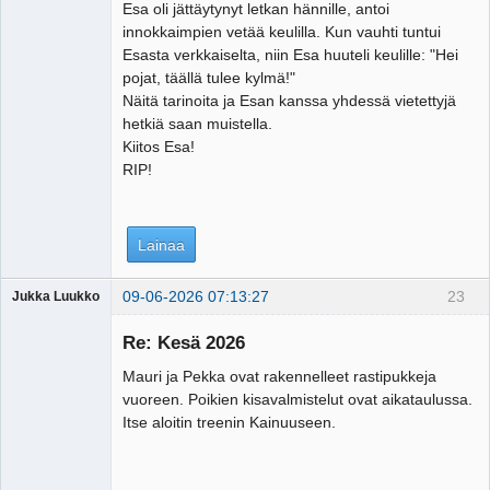
Esa oli jättäytynyt letkan hännille, antoi
innokkaimpien vetää keulilla. Kun vauhti tuntui
Esasta verkkaiselta, niin Esa huuteli keulille: "Hei
pojat, täällä tulee kylmä!"
Näitä tarinoita ja Esan kanssa yhdessä vietettyjä
hetkiä saan muistella.
Kiitos Esa!
RIP!
Lainaa
09-06-2026 07:13:27
23
Jukka Luukko
Vierailija
Re: Kesä 2026
Mauri ja Pekka ovat rakennelleet rastipukkeja
vuoreen. Poikien kisavalmistelut ovat aikataulussa.
Itse aloitin treenin Kainuuseen.