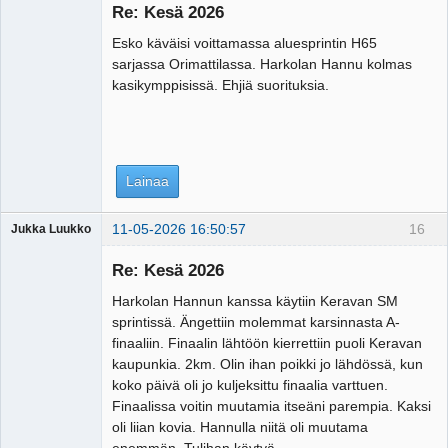
Re: Kesä 2026
Esko käväisi voittamassa aluesprintin H65
sarjassa Orimattilassa. Harkolan Hannu kolmas
kasikymppisissä. Ehjiä suorituksia.
Lainaa
11-05-2026 16:50:57
16
Jukka Luukko
Vierailija
Re: Kesä 2026
Harkolan Hannun kanssa käytiin Keravan SM
sprintissä. Ängettiin molemmat karsinnasta A-
finaaliin. Finaalin lähtöön kierrettiin puoli Keravan
kaupunkia. 2km. Olin ihan poikki jo lähdössä, kun
koko päivä oli jo kuljeksittu finaalia varttuen.
Finaalissa voitin muutamia itseäni parempia. Kaksi
oli liian kovia. Hannulla niitä oli muutama