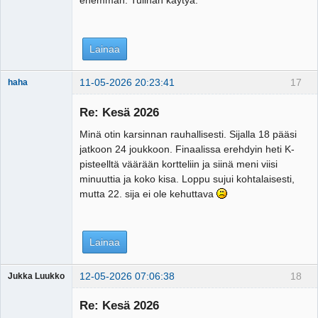
enemmän. Tulihan käytyä.
Lainaa
11-05-2026 20:23:41
17
haha
Vanha tekijä
Re: Kesä 2026
Offline
Minä otin karsinnan rauhallisesti. Sijalla 18 pääsi
jatkoon 24 joukkoon. Finaalissa erehdyin heti K-
pisteelltä väärään kortteliin ja siinä meni viisi
minuuttia ja koko kisa. Loppu sujui kohtalaisesti,
mutta 22. sija ei ole kehuttava
Lainaa
12-05-2026 07:06:38
18
Jukka Luukko
Vierailija
Re: Kesä 2026