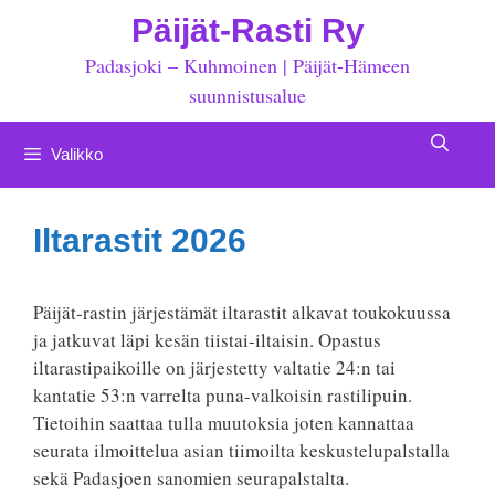
Siirry
Päijät-Rasti Ry
sisältöön
Padasjoki – Kuhmoinen | Päijät-Hämeen
suunnistusalue
Valikko
Iltarastit 2026
Päijät-rastin järjestämät iltarastit alkavat toukokuussa
ja jatkuvat läpi kesän tiistai-iltaisin. Opastus
iltarastipaikoille on järjestetty valtatie 24:n tai
kantatie 53:n varrelta puna-valkoisin rastilipuin.
Tietoihin saattaa tulla muutoksia joten kannattaa
seurata ilmoittelua asian tiimoilta keskustelupalstalla
sekä Padasjoen sanomien seurapalstalta.