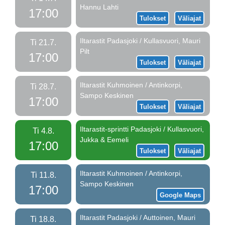
Hannu Lahti
17:00
Tulokset
Väliajat
Iltarastit Padasjoki / Kullasvuori, Mauri
Ti 21.7.
Pilt
17:00
Tulokset
Väliajat
Iltarastit Kuhmoinen / Antinkorpi,
Ti 28.7.
Sampo Keskinen
17:00
Tulokset
Väliajat
Iltarastit-sprintti Padasjoki / Kullasvuori,
Ti 4.8.
Jukka & Eemeli
17:00
Tulokset
Väliajat
Iltarastit Kuhmoinen / Antinkorpi,
Ti 11.8.
Sampo Keskinen
17:00
Google Maps
Iltarastit Padasjoki / Auttoinen, Mauri
Ti 18.8.