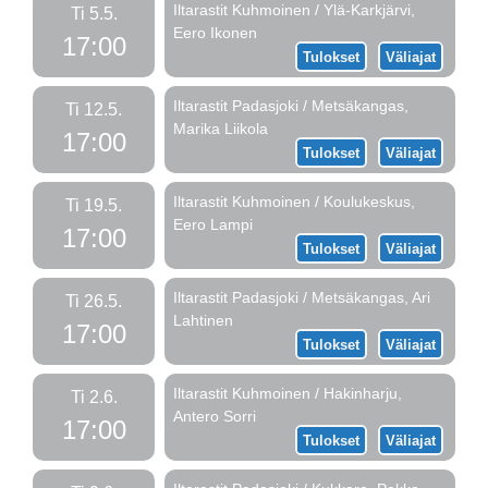
Iltarastit Kuhmoinen / Ylä-Karkjärvi,
Ti 5.5.
Eero Ikonen
17:00
Tulokset
Väliajat
Iltarastit Padasjoki / Metsäkangas,
Ti 12.5.
Marika Liikola
17:00
Tulokset
Väliajat
Iltarastit Kuhmoinen / Koulukeskus,
Ti 19.5.
Eero Lampi
17:00
Tulokset
Väliajat
Iltarastit Padasjoki / Metsäkangas, Ari
Ti 26.5.
Lahtinen
17:00
Tulokset
Väliajat
Iltarastit Kuhmoinen / Hakinharju,
Ti 2.6.
Antero Sorri
17:00
Tulokset
Väliajat