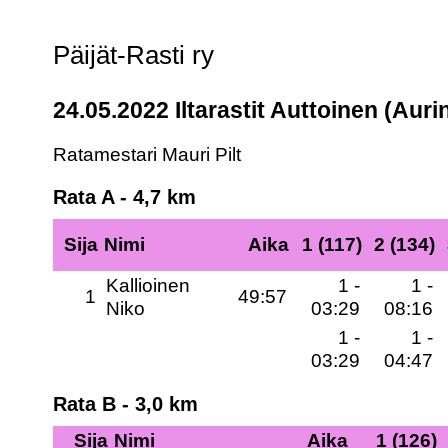
Päijät-Rasti ry
24.05.2022 Iltarastit Auttoinen (Aurin
Ratamestari Mauri Pilt
Rata A - 4,7 km
Sija
Nimi
Aika
1 (117)
2 (134)
Kallioinen
1 -
1 -
1
49:57
Niko
03:29
08:16
1 -
1 -
03:29
04:47
Rata B - 3,0 km
Sija
Nimi
Aika
1 (126)