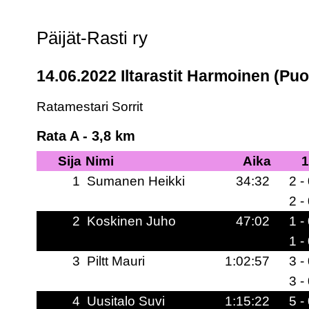
Päijät-Rasti ry
14.06.2022 Iltarastit Harmoinen (Puoli
Ratamestari Sorrit
Rata A - 3,8 km
Sija
Nimi
Aika
1
1
Sumanen Heikki
34:32
2 -
2 -
2
Koskinen Juho
47:02
1 -
1 -
3
Piltt Mauri
1:02:57
3 -
3 -
4
Uusitalo Suvi
1:15:22
5 -