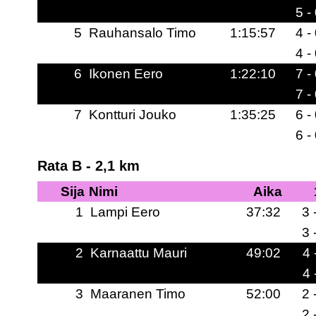
5 -
5
Rauhansalo Timo
1:15:57
4 -
4 -
6
Ikonen Eero
1:22:10
7 -
7 -
7
Kontturi Jouko
1:35:25
6 -
6 -
Rata B - 2,1 km
Sija
Nimi
Aika
1
Lampi Eero
37:32
3 
3 
2
Karnaattu Mauri
49:02
4 
4 
3
Maaranen Timo
52:00
2 
2 