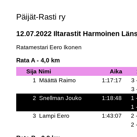
Päijät-Rasti ry
12.07.2022 Iltarastit Harmoinen Länsi
Ratamestari Eero Ikonen
Rata A - 4,0 km
Sija
Nimi
Aika
1
Määttä Raimo
1:17:17
3 
3 
2
Snellman Jouko
1:18:48
1 
1 
3
Lampi Eero
1:43:07
2 
2 