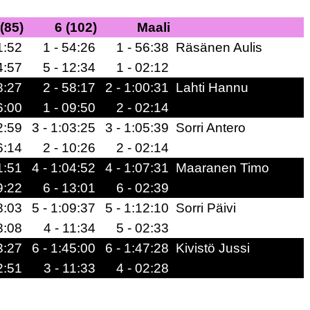
 (85)
6 (102)
Maali
1:52
1 - 54:26
1 - 56:38
Räsänen Aulis
4:57
5 - 12:34
1 - 02:12
8:27
2 - 58:17
2 - 1:00:31
Lahti Hannu
6:00
1 - 09:50
2 - 02:14
2:59
3 - 1:03:25
3 - 1:05:39
Sorri Antero
6:14
2 - 10:26
2 - 02:14
1:51
4 - 1:04:52
4 - 1:07:31
Maaranen Timo
9:22
6 - 13:01
6 - 02:39
8:03
5 - 1:09:37
5 - 1:12:10
Sorri Päivi
8:08
4 - 11:34
5 - 02:33
3:27
6 - 1:45:00
6 - 1:47:28
Kivistö Jussi
2:51
3 - 11:33
4 - 02:28