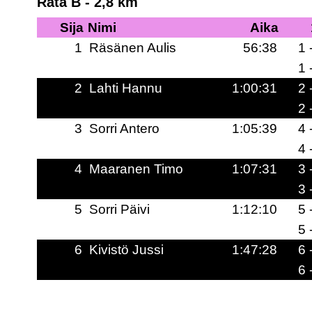
Rata B - 2,8 km
Sija
Nimi
Aika
1
Räsänen Aulis
56:38
1 
1 
2
Lahti Hannu
1:00:31
2 
2 
3
Sorri Antero
1:05:39
4 
4 
4
Maaranen Timo
1:07:31
3 
3 
5
Sorri Päivi
1:12:10
5 
5 
6
Kivistö Jussi
1:47:28
6 
6 