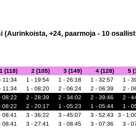
 (Aurinkoista, +24, paarmoja - 10 osallist
1 (118)
2 (105)
3 (149)
4 (128)
5 (
- 11:34
1 - 19:54
1 - 26:18
1 - 32:57
1 - 3
- 11:34
1 - 08:20
2 - 06:24
2 - 06:39
2 - 0
- 08:22
2 - 28:39
2 - 34:02
2 - 39:46
2 - 4
- 08:22
2 - 20:17
1 - 05:23
1 - 05:44
1 - 0
- 08:41
3 - 36:22
3 - 45:07
3 - 52:43
3 - 1:0
- 08:41
3 - 27:41
3 - 08:45
3 - 07:36
3 - 0