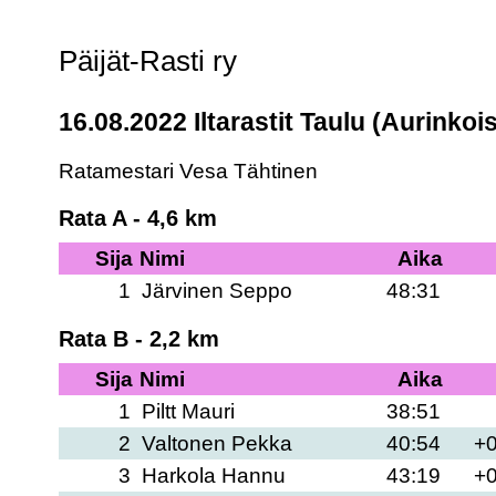
Päijät-Rasti ry
16.08.2022 Iltarastit Taulu (Aurinkois
Ratamestari Vesa Tähtinen
Rata A - 4,6 km
Sija
Nimi
Aika
1
Järvinen Seppo
48:31
Rata B - 2,2 km
Sija
Nimi
Aika
1
Piltt Mauri
38:51
2
Valtonen Pekka
40:54
+0
3
Harkola Hannu
43:19
+0