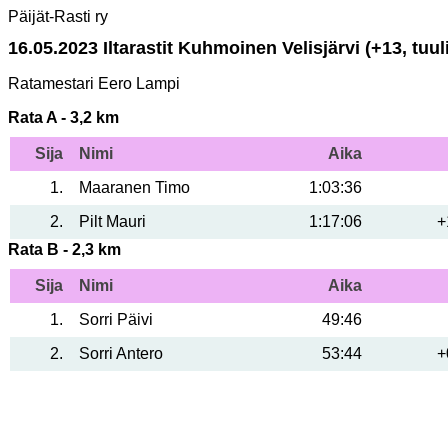
Päijät-Rasti ry
16.05.2023 Iltarastit Kuhmoinen Velisjärvi (+13, tuul
Ratamestari Eero Lampi
Rata A - 3,2 km
Sija
Nimi
Aika
1
Maaranen Timo
1:03:36
2
Pilt Mauri
1:17:06
+
Rata B - 2,3 km
Sija
Nimi
Aika
1
Sorri Päivi
49:46
2
Sorri Antero
53:44
+