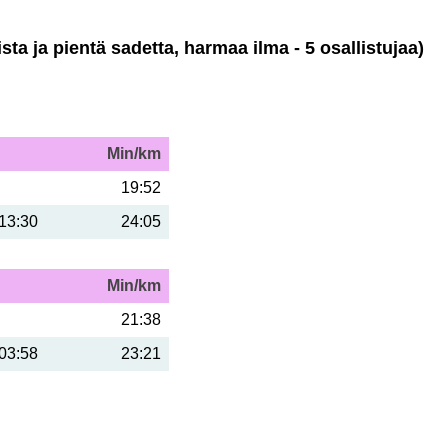
ista ja pientä sadetta, harmaa ilma - 5 osallistujaa)
Min/km
19:52
13:30
24:05
Min/km
21:38
03:58
23:21