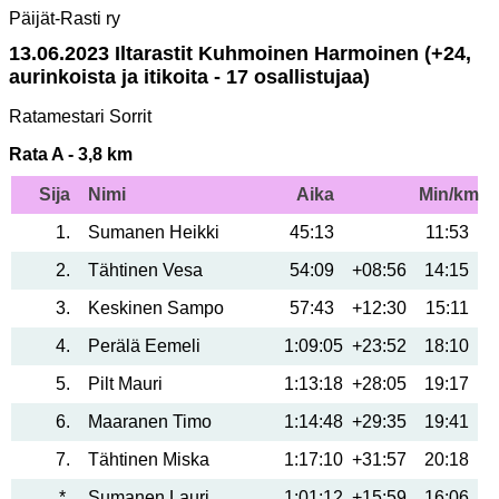
Päijät-Rasti ry
13.06.2023 Iltarastit Kuhmoinen Harmoinen (+24,
aurinkoista ja itikoita - 17 osallistujaa)
Ratamestari Sorrit
Rata A - 3,8 km
Sija
Nimi
Aika
Min/km
1
Sumanen Heikki
45:13
11:53
2
Tähtinen Vesa
54:09
+08:56
14:15
3
Keskinen Sampo
57:43
+12:30
15:11
4
Perälä Eemeli
1:09:05
+23:52
18:10
5
Pilt Mauri
1:13:18
+28:05
19:17
6
Maaranen Timo
1:14:48
+29:35
19:41
7
Tähtinen Miska
1:17:10
+31:57
20:18
*
Sumanen Lauri
1:01:12
+15:59
16:06