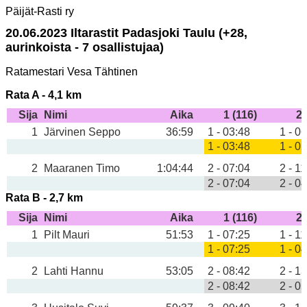
Päijät-Rasti ry
20.06.2023 Iltarastit Padasjoki Taulu (+28,
aurinkoista - 7 osallistujaa)
Ratamestari Vesa Tähtinen
Rata A - 4,1 km
Sija
Nimi
Aika
1 (116)
2 
1
Järvinen Seppo
36:59
1 - 03:48
1 - 0
1 - 03:48
1 - 0
2
Maaranen Timo
1:04:44
2 - 07:04
2 - 1
2 - 07:04
2 - 0
Rata B - 2,7 km
Sija
Nimi
Aika
1 (116)
2 
1
Pilt Mauri
51:53
1 - 07:25
1 - 1
1 - 07:25
1 - 0
2
Lahti Hannu
53:05
2 - 08:42
2 - 1
2 - 08:42
2 - 0