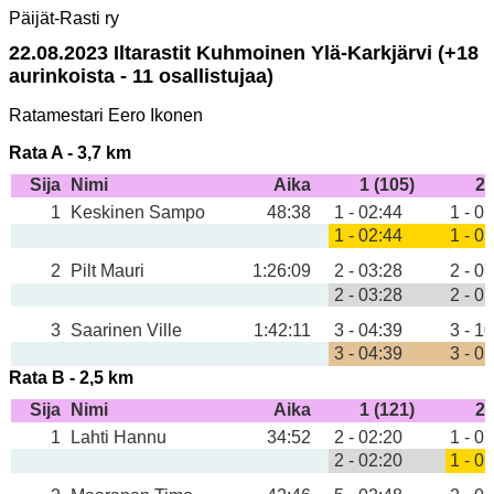
Päijät-Rasti ry
22.08.2023 Iltarastit Kuhmoinen Ylä-Karkjärvi (+18
aurinkoista - 11 osallistujaa)
Ratamestari Eero Ikonen
Rata A - 3,7 km
Sija
Nimi
Aika
1 (105)
2 
1
Keskinen Sampo
48:38
1 - 02:44
1 - 0
1 - 02:44
1 - 0
2
Pilt Mauri
1:26:09
2 - 03:28
2 - 0
2 - 03:28
2 - 0
3
Saarinen Ville
1:42:11
3 - 04:39
3 - 1
3 - 04:39
3 - 0
Rata B - 2,5 km
Sija
Nimi
Aika
1 (121)
2 
1
Lahti Hannu
34:52
2 - 02:20
1 - 0
2 - 02:20
1 - 0