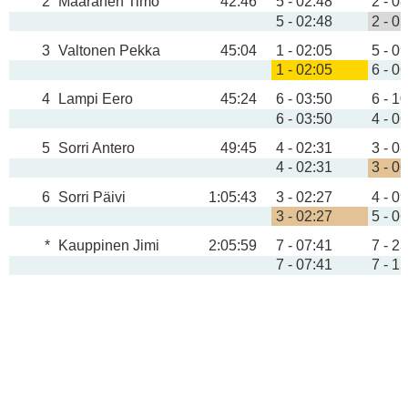
2
Maaranen Timo
42:46
5 - 02:48
2 - 0
5 - 02:48
2 - 0
3
Valtonen Pekka
45:04
1 - 02:05
5 - 0
1 - 02:05
6 - 0
4
Lampi Eero
45:24
6 - 03:50
6 - 1
6 - 03:50
4 - 0
5
Sorri Antero
49:45
4 - 02:31
3 - 0
4 - 02:31
3 - 0
6
Sorri Päivi
1:05:43
3 - 02:27
4 - 0
3 - 02:27
5 - 0
*
Kauppinen Jimi
2:05:59
7 - 07:41
7 - 2
7 - 07:41
7 - 1