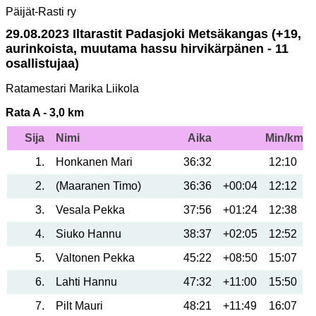
Päijät-Rasti ry
29.08.2023 Iltarastit Padasjoki Metsäkangas (+19,
aurinkoista, muutama hassu hirvikärpänen - 11
osallistujaa)
Ratamestari Marika Liikola
Rata A - 3,0 km
Sija
Nimi
Aika
Min/km
1
Honkanen Mari
36:32
12:10
2
(Maaranen Timo)
36:36
+00:04
12:12
3
Vesala Pekka
37:56
+01:24
12:38
4
Siuko Hannu
38:37
+02:05
12:52
5
Valtonen Pekka
45:22
+08:50
15:07
6
Lahti Hannu
47:32
+11:00
15:50
7
Pilt Mauri
48:21
+11:49
16:07