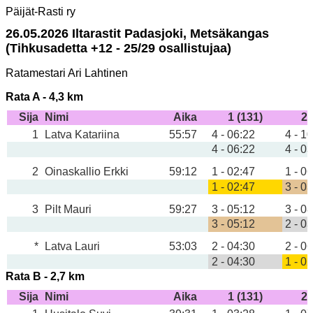
Päijät-Rasti ry
26.05.2026 Iltarastit Padasjoki, Metsäkangas
(Tihkusadetta +12 - 25/29 osallistujaa)
Ratamestari Ari Lahtinen
Rata A - 4,3 km
Sija
Nimi
Aika
1 (131)
2 
1
Latva Katariina
55:57
4 - 06:22
4 - 1
4 - 06:22
4 - 0
2
Oinaskallio Erkki
59:12
1 - 02:47
1 - 0
1 - 02:47
3 - 0
3
Pilt Mauri
59:27
3 - 05:12
3 - 0
3 - 05:12
2 - 0
*
Latva Lauri
53:03
2 - 04:30
2 - 0
2 - 04:30
1 - 0
Rata B - 2,7 km
Sija
Nimi
Aika
1 (131)
2 