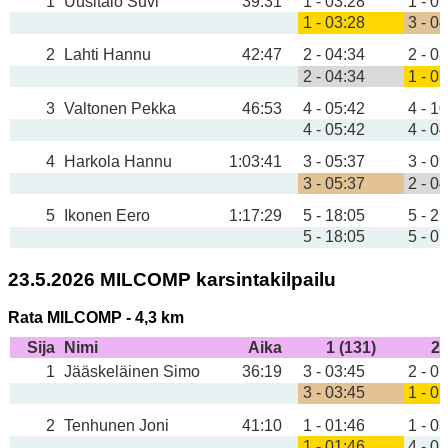
1
Uusitalo Suvi
39:31
1 - 03:28
1 - 0
1 - 03:28
3 - 0
2
Lahti Hannu
42:47
2 - 04:34
2 - 0
2 - 04:34
1 - 0
3
Valtonen Pekka
46:53
4 - 05:42
4 - 1
4 - 05:42
4 - 0
4
Harkola Hannu
1:03:41
3 - 05:37
3 - 0
3 - 05:37
2 - 0
5
Ikonen Eero
1:17:29
5 - 18:05
5 - 2
5 - 18:05
5 - 0
23.5.2026 MILCOMP karsintakilpailu
Rata MILCOMP - 4,3 km
Sija
Nimi
Aika
1 (131)
2 
1
Jääskeläinen Simo
36:19
3 - 03:45
2 - 0
3 - 03:45
1 - 0
2
Tenhunen Joni
41:10
1 - 01:46
1 - 0
1 - 01:46
4 - 0