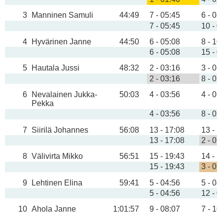
3
Manninen Samuli
44:49
7 - 05:45
6 - 0
7 - 05:45
10 - 
4
Hyvärinen Janne
44:50
6 - 05:08
8 - 1
6 - 05:08
15 - 
5
Hautala Jussi
48:32
2 - 03:16
3 - 0
2 - 03:16
8 - 0
6
Nevalainen Jukka-
50:03
4 - 03:56
4 - 0
Pekka
4 - 03:56
8 - 0
7
Siirilä Johannes
56:08
13 - 17:08
13 - 
13 - 17:08
2 - 0
8
Välivirta Mikko
56:51
15 - 19:43
14 - 
15 - 19:43
3 - 0
9
Lehtinen Elina
59:41
5 - 04:56
5 - 0
5 - 04:56
12 - 
10
Ahola Janne
1:01:57
9 - 08:07
7 - 1