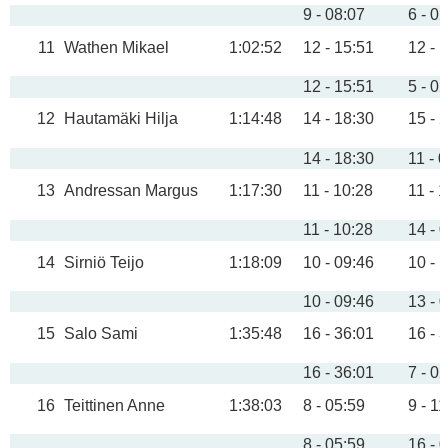
9 - 08:07
6 - 0
11
Wathen Mikael
1:02:52
12 - 15:51
12 - 
12 - 15:51
5 - 0
12
Hautamäki Hilja
1:14:48
14 - 18:30
15 - 
14 - 18:30
11 - 
13
Andressan Margus
1:17:30
11 - 10:28
11 - 
11 - 10:28
14 - 
14
Sirniö Teijo
1:18:09
10 - 09:46
10 - 
10 - 09:46
13 - 
15
Salo Sami
1:35:48
16 - 36:01
16 - 
16 - 36:01
7 - 0
16
Teittinen Anne
1:38:03
8 - 05:59
9 - 1
8 - 05:59
16 - 