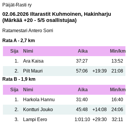
Päijät-Rasti ry
02.06.2026 Iltarastit Kuhmoinen, Hakinharju
(Märkää +20 - 5/5 osallistujaa)
Ratamestari Antero Sorri
Rata A - 2,7 km
Sija
Nimi
Aika
Min/km
1
Ara Kaisa
37:27
13:52
2
Pilt Mauri
57:06
+19:39
21:08
Rata B - 1,9 km
Sija
Nimi
Aika
Min/km
1
Harkola Hannu
31:40
16:40
2
Kontturi Jouko
45:48
+14:08
24:06
3
Lampi Eero
1:01:10
+29:30
32:11