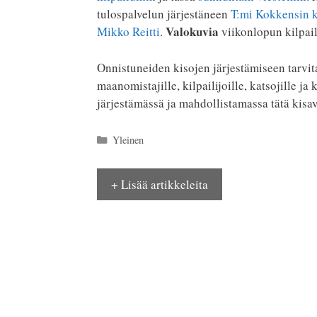
tulospalvelun järjestäneen
T:mi Kokkensin k
Valokuvia
Mikko Reitti
.
viikonlopun kilpai
Onnistuneiden kisojen järjestämiseen tarvita
maanomistajille, kilpailijoille, katsojille ja 
järjestämässä ja mahdollistamassa tätä kisa
Kategoriat
Yleinen
+ Lisää artikkeleita