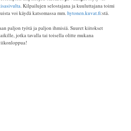
isasivulta
. Kilpailujen selostajana ja kuuluttajana toimi
luista voi käydä katsomassa mm.
hytonen.kuvat.fi
:stä.
an paljon työtä ja paljon ihmisiä. Suuret kiitokset
kaikille, jotka tavalla tai toisella olitte mukana
viikonloppua!