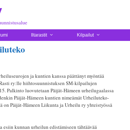
y
uunnistusalue
rumi
Iltarastit
Kilpailut
iluteko
rheiluseurojen ja kuntien kanssa päättänyt myöntää
asti ry:lle hiihtosuunnistuksen SM-kilpailujen
15. Palkinto luovutetaan Päijät-Hämeen urheilugaalassa
uidenkin Päijät-Hämeen kuntien nimeämät Urheiluteko-
jä on Päijät-Hämeen Liikunta ja Urheilu ry yhteistyössä
aa esiin kunnan urheilun edistämiseen tähtäävää