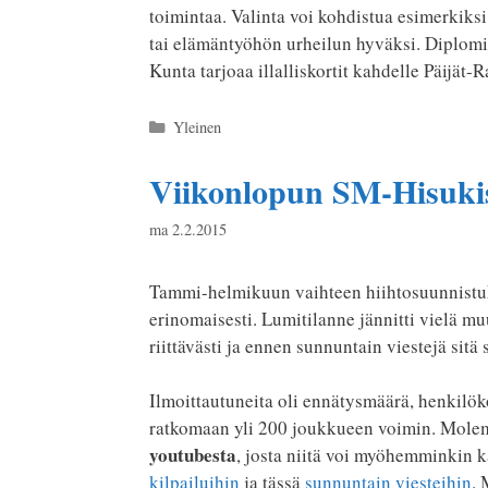
toimintaa. Valinta voi kohdistua esimerkik
tai elämäntyöhön urheilun hyväksi. Diplomie
Kunta tarjoaa illalliskortit kahdelle Päijät
Kategoriat
Yleinen
Viikonlopun SM-Hisukisa
ma 2.2.2015
Tammi-helmikuun vaihteen hiihtosuunnistuk
erinomaisesti. Lumitilanne jännitti vielä mu
riittävästi ja ennen sunnuntain viestejä sitä 
Ilmoittautuneita oli ennätysmäärä, henkilöko
ratkomaan yli 200 joukkueen voimin. Molem
youtubesta
, josta niitä voi myöhemminkin k
kilpailuihin
ja tässä
sunnuntain viesteihin
.