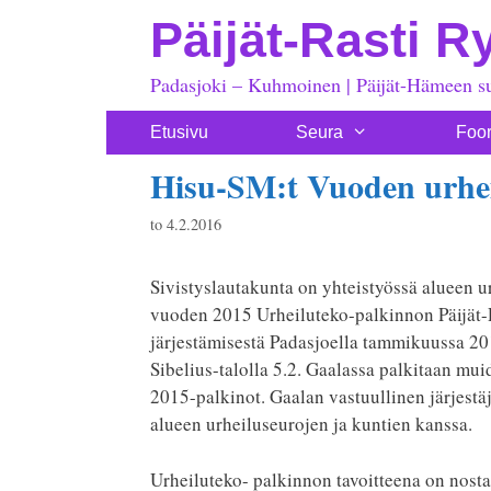
Siirry
Päijät-Rasti R
sisältöön
Padasjoki – Kuhmoinen | Päijät-Hämeen s
Etusivu
Seura
Foo
Hisu-SM:t Vuoden urhe
to 4.2.2016
Sivistyslautakunta on yhteistyössä alueen u
vuoden 2015 Urheiluteko-palkinnon Päijät-R
järjestämisestä Padasjoella tammikuussa 20
Sibelius-talolla 5.2. Gaalassa palkitaan m
2015-palkinot. Gaalan vastuullinen järjestä
alueen urheiluseurojen ja kuntien kanssa.
Urheiluteko- palkinnon tavoitteena on nost