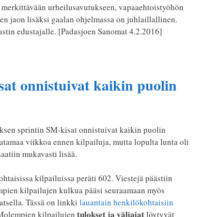
si merkittävään urheilusavutukseen, vapaaehtoistyöhön
n jaon lisäksi gaalan ohjelmassa on juhlaillallinen.
-Rastin edustajalle. [Padasjoen Sanomat 4.2.2016]
t onnistuivat kaikin puolin
sen sprintin SM-kisat onnistuivat kaikin puolin
utamaa viikkoa ennen kilpailuja, mutta lopulta lunta oli
saatiin mukavasti lisää.
htaisissa kilpailuissa peräti 602. Viestejä päästiin
pien kilpailujen kulkua pääsi seuraamaan myös
atsella. Tässä on linkki
lauantain henkilökohtaisiin
tulokset ja väliajat
 Molempien kilpailujen
löytyvät