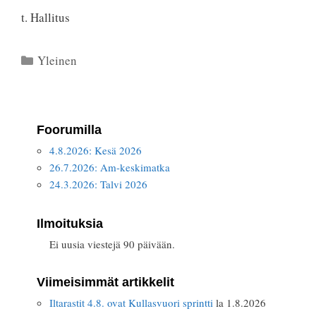
t. Hallitus
Kategoriat
Yleinen
Foorumilla
4.8.2026: Kesä 2026
26.7.2026: Am-keskimatka
24.3.2026: Talvi 2026
Ilmoituksia
Ei uusia viestejä 90 päivään.
Viimeisimmät artikkelit
Iltarastit 4.8. ovat Kullasvuori sprintti
la 1.8.2026