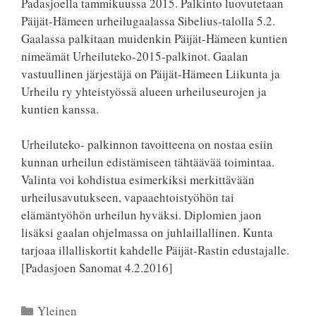
Padasjoella tammikuussa 2015. Palkinto luovutetaan
Päijät-Hämeen urheilugaalassa Sibelius-talolla 5.2.
Gaalassa palkitaan muidenkin Päijät-Hämeen kuntien
nimeämät Urheiluteko-2015-palkinot. Gaalan
vastuullinen järjestäjä on Päijät-Hämeen Liikunta ja
Urheilu ry yhteistyössä alueen urheiluseurojen ja
kuntien kanssa.
Urheiluteko- palkinnon tavoitteena on nostaa esiin
kunnan urheilun edistämiseen tähtäävää toimintaa.
Valinta voi kohdistua esimerkiksi merkittävään
urheilusavutukseen, vapaaehtoistyöhön tai
elämäntyöhön urheilun hyväksi. Diplomien jaon
lisäksi gaalan ohjelmassa on juhlaillallinen. Kunta
tarjoaa illalliskortit kahdelle Päijät-Rastin edustajalle.
[Padasjoen Sanomat 4.2.2016]
Kategoriat
Yleinen