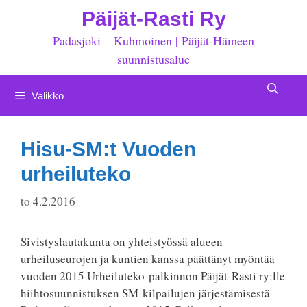
Siirry
Päijät-Rasti Ry
sisältöön
Padasjoki – Kuhmoinen | Päijät-Hämeen
suunnistusalue
Valikko
Hisu-SM:t Vuoden
urheiluteko
to 4.2.2016
Sivistyslautakunta on yhteistyössä alueen
urheiluseurojen ja kuntien kanssa päättänyt myöntää
vuoden 2015 Urheiluteko-palkinnon Päijät-Rasti ry:lle
hiihtosuunnistuksen SM-kilpailujen järjestämisestä