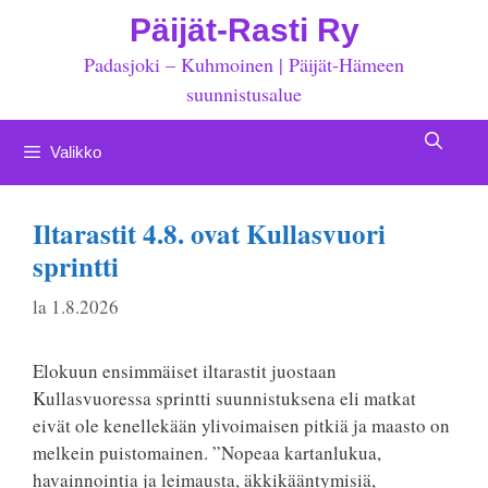
Siirry
Päijät-Rasti Ry
sisältöön
Padasjoki – Kuhmoinen | Päijät-Hämeen
suunnistusalue
Valikko
Iltarastit 4.8. ovat Kullasvuori
sprintti
la 1.8.2026
Elokuun ensimmäiset iltarastit juostaan
Kullasvuoressa sprintti suunnistuksena eli matkat
eivät ole kenellekään ylivoimaisen pitkiä ja maasto on
melkein puistomainen. ”Nopeaa kartanlukua,
havainnointia ja leimausta, äkkikääntymisiä,