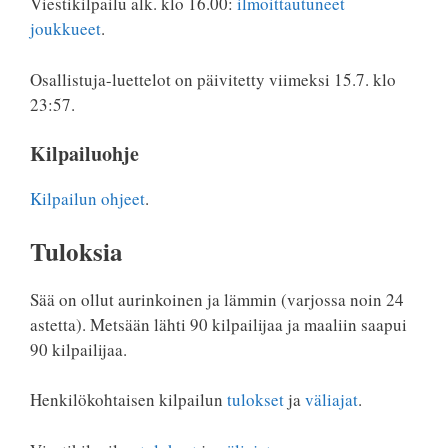
Viestikilpailu alk. klo 16.00:
ilmoittautuneet
joukkueet
.
Osallistuja-luettelot on päivitetty viimeksi 15.7. klo
23:57.
Kilpailuohje
Kilpailun ohjeet
.
Tuloksia
Sää on ollut aurinkoinen ja lämmin (varjossa noin 24
astetta). Metsään lähti 90 kilpailijaa ja maaliin saapui
90 kilpailijaa.
Henkilökohtaisen kilpailun
tulokset
ja
väliajat
.