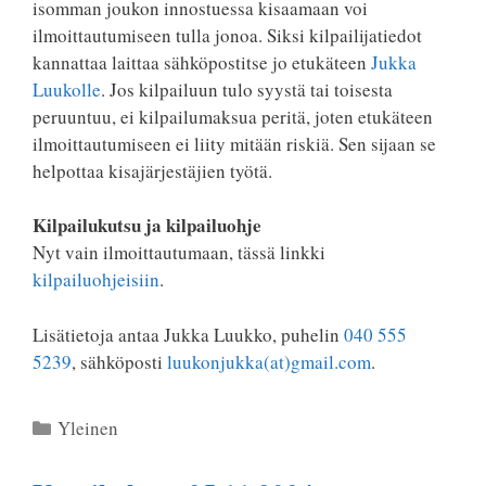
isomman joukon innostuessa kisaamaan voi
ilmoittautumiseen tulla jonoa. Siksi kilpailijatiedot
kannattaa laittaa sähköpostitse jo etukäteen
Jukka
Luukolle
. Jos kilpailuun tulo syystä tai toisesta
peruuntuu, ei kilpailumaksua peritä, joten etukäteen
ilmoittautumiseen ei liity mitään riskiä. Sen sijaan se
helpottaa kisajärjestäjien työtä.
Kilpailukutsu ja kilpailuohje
Nyt vain ilmoittautumaan, tässä linkki
kilpailuohjeisiin
.
Lisätietoja antaa Jukka Luukko, puhelin
040 555
5239
, sähköposti
luukonjukka(at)gmail.com
.
Kategoriat
Yleinen