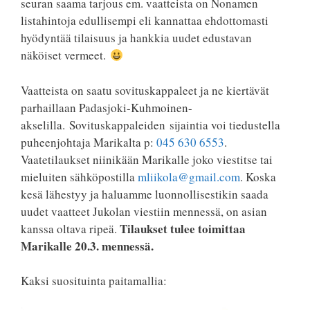
seuran saama tarjous em. vaatteista on Nonamen
listahintoja edullisempi eli kannattaa ehdottomasti
hyödyntää tilaisuus ja hankkia uudet edustavan
näköiset vermeet.
Vaatteista on saatu sovituskappaleet ja ne kiertävät
parhaillaan Padasjoki-Kuhmoinen-
akselilla. Sovituskappaleiden sijaintia voi tiedustella
puheenjohtaja Marikalta p:
045 630 6553
.
Vaatetilaukset niinikään Marikalle joko viestitse tai
mieluiten sähköpostilla
mliikola@gmail.com
. Koska
kesä lähestyy ja haluamme luonnollisestikin saada
uudet vaatteet Jukolan viestiin mennessä, on asian
Tilaukset tulee toimittaa
kanssa oltava ripeä.
Marikalle 20.3. mennessä.
Kaksi suosituinta paitamallia: