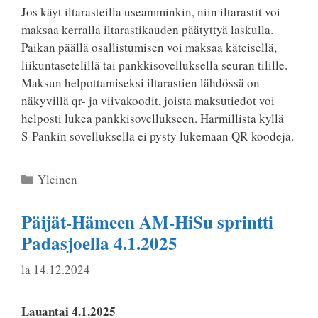
Jos käyt iltarasteilla useamminkin, niin iltarastit voi
maksaa kerralla iltarastikauden päätyttyä laskulla.
Paikan päällä osallistumisen voi maksaa käteisellä,
liikuntasetelillä tai pankkisovelluksella seuran tilille.
Maksun helpottamiseksi iltarastien lähdössä on
näkyvillä qr- ja viivakoodit, joista maksutiedot voi
helposti lukea pankkisovellukseen. Harmillista kyllä
S-Pankin sovelluksella ei pysty lukemaan QR-koodeja.
Kategoriat
Yleinen
Päijät-Hämeen AM-HiSu sprintti
Padasjoella 4.1.2025
la 14.12.2024
Lauantai 4.1.2025