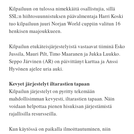
Kilpailuun on tulossa nimekkäitä osallistujia, sillä
SSL:n hiihtosuunnistuksen päävalmentaja Harri Koski
tuo kilpailuun juuri Norjan World cuppiin valitun 16
henkisen maajoukkueen.
Kilpailun etukäteisjärjestelyistä vastaavat tiiminä Esko
Jussila, Mauri Pilt, Timo Maaranen ja Jukka Luukko.
Seppo Järvinen (AR) on päivittänyt karttaa ja Anssi
Hyvönen ajelee uria auki.
Kevyet järjestelyt iltarastien tapaan
Kilpailun järjestelyt on pyritty tekemään
mahdollisimman kevyesti, iltarastien tapaan. Näin
voidaan helpottaa pienen hisukisan järjestämistä
rajallisilla resursseilla.
Kun käytössä on paikalla ilmoittautuminen, niin