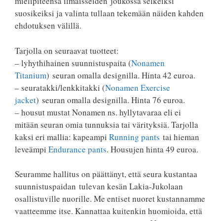
mielipiteensä ilmaisseiden joukossa selkeiksi
suosikeiksi ja valinta tullaan tekemään näiden kahden
ehdotuksen välillä.
Tarjolla on seuraavat tuotteet:
– lyhythihainen suunnistuspaita (
Nonamen
Titanium
) seuran omalla designilla. Hinta 42 euroa.
– seuratakki/lenkkitakki (
Nonamen Exercise
jacket
) seuran omalla designilla. Hinta 76 euroa.
– housut mustat Nonamen ns. hyllytavaraa eli ei
mitään seuran omia tunnuksia tai värityksiä. Tarjolla
kaksi eri mallia: kapeampi
Running pants
tai hieman
leveämpi
Endurance pants
. Housujen hinta 49 euroa.
Seuramme hallitus on päättänyt, että seura kustantaa
suunnistuspaidan tulevan kesän Lakia-Jukolaan
osallistuville nuorille. Me entiset nuoret kustannamme
vaatteemme itse. Kannattaa kuitenkin huomioida, että