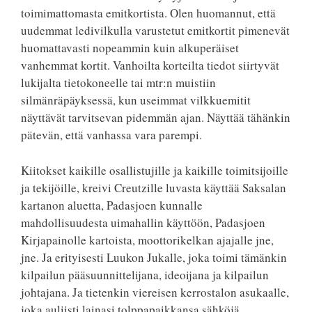
toimimattomasta emitkortista. Olen huomannut, että
uudemmat ledivilkulla varustetut emitkortit pimenevät
huomattavasti nopeammin kuin alkuperäiset
vanhemmat kortit. Vanhoilta korteilta tiedot siirtyvät
lukijalta tietokoneelle tai mtr:n muistiin
silmänräpäyksessä, kun useimmat vilkkuemitit
näyttävät tarvitsevan pidemmän ajan. Näyttää tähänkin
pätevän, että vanhassa vara parempi.
Kiitokset kaikille osallistujille ja kaikille toimitsijoille
ja tekijöille, kreivi Creutzille luvasta käyttää Saksalan
kartanon aluetta, Padasjoen kunnalle
mahdollisuudesta uimahallin käyttöön, Padasjoen
Kirjapainolle kartoista, moottorikelkan ajajalle jne,
jne. Ja erityisesti Luukon Jukalle, joka toimi tämänkin
kilpailun pääsuunnittelijana, ideoijana ja kilpailun
johtajana. Ja tietenkin viereisen kerrostalon asukaalle,
joka auliisti lainasi tolppapaikkansa sähköjä