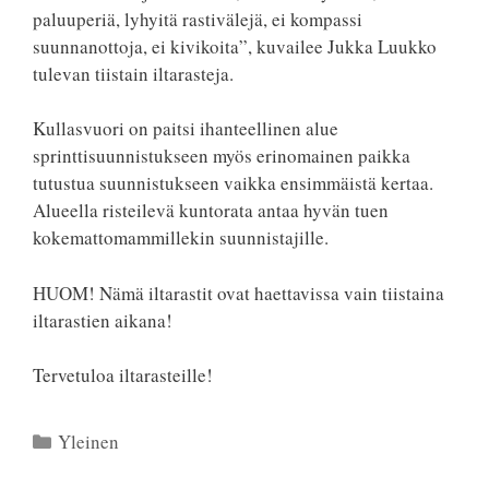
paluuperiä, lyhyitä rastivälejä, ei kompassi
suunnanottoja, ei kivikoita”, kuvailee Jukka Luukko
tulevan tiistain iltarasteja.
Kullasvuori on paitsi ihanteellinen alue
sprinttisuunnistukseen myös erinomainen paikka
tutustua suunnistukseen vaikka ensimmäistä kertaa.
Alueella risteilevä kuntorata antaa hyvän tuen
kokemattomammillekin suunnistajille.
HUOM! Nämä iltarastit ovat haettavissa vain tiistaina
iltarastien aikana!
Tervetuloa iltarasteille!
Kategoriat
Yleinen