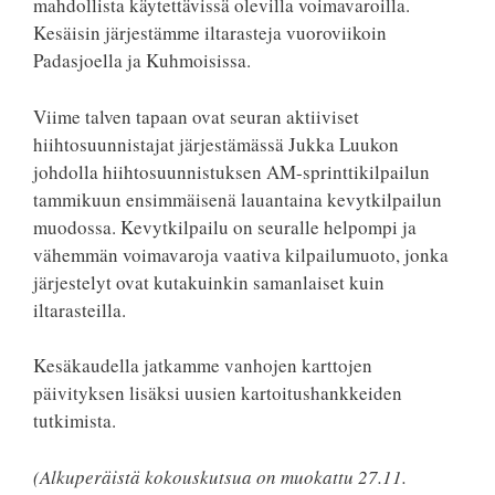
mahdollista käytettävissä olevilla voimavaroilla.
Kesäisin järjestämme iltarasteja vuoroviikoin
Padasjoella ja Kuhmoisissa.
Viime talven tapaan ovat seuran aktiiviset
hiihtosuunnistajat järjestämässä Jukka Luukon
johdolla hiihtosuunnistuksen AM-sprinttikilpailun
tammikuun ensimmäisenä lauantaina kevytkilpailun
muodossa. Kevytkilpailu on seuralle helpompi ja
vähemmän voimavaroja vaativa kilpailumuoto, jonka
järjestelyt ovat kutakuinkin samanlaiset kuin
iltarasteilla.
Kesäkaudella jatkamme vanhojen karttojen
päivityksen lisäksi uusien kartoitushankkeiden
tutkimista.
(Alkuperäistä kokouskutsua on muokattu 27.11.