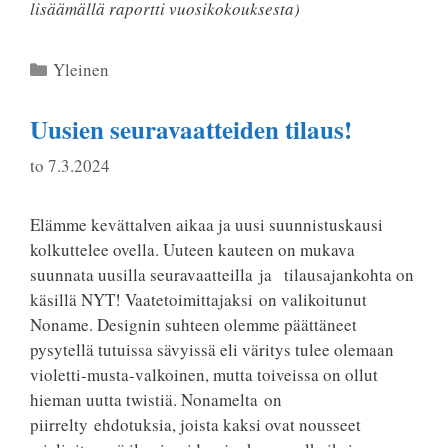
lisäämällä raportti vuosikokouksesta)
Kategoriat
Yleinen
Uusien seuravaatteiden tilaus!
to 7.3.2024
Elämme kevättalven aikaa ja uusi suunnistuskausi
kolkuttelee ovella. Uuteen kauteen on mukava
suunnata uusilla seuravaatteilla ja tilausajankohta on
käsillä NYT! Vaatetoimittajaksi on valikoitunut
Noname. Designin suhteen olemme päättäneet
pysytellä tutuissa sävyissä eli väritys tulee olemaan
violetti-musta-valkoinen, mutta toiveissa on ollut
hieman uutta twistiä. Nonamelta on
piirrelty ehdotuksia, joista kaksi ovat nousseet