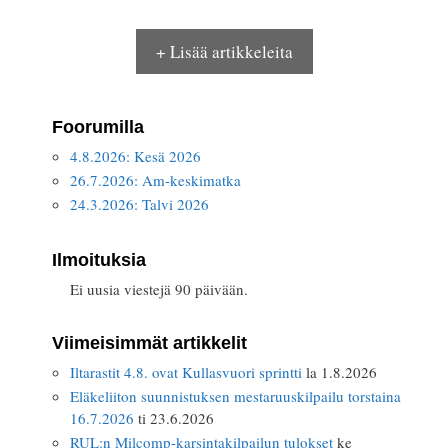
+ Lisää artikkeleita
Foorumilla
4.8.2026: Kesä 2026
26.7.2026: Am-keskimatka
24.3.2026: Talvi 2026
Ilmoituksia
Ei uusia viestejä 90 päivään.
Viimeisimmät artikkelit
Iltarastit 4.8. ovat Kullasvuori sprintti
la 1.8.2026
Eläkeliiton suunnistuksen mestaruuskilpailu torstaina
16.7.2026
ti 23.6.2026
RUL:n Milcomp-karsintakilpailun tulokset
ke