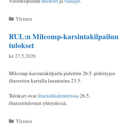
Viestikilpailun
tulokset
ja
väliajat
.
Kategoriat
Yleinen
RUL:n Milcomp-karsintakilpailun
tulokset
ke 27.5.2026
Milcomp-karsintakilpailu pidettiin 26.5. pidettyjen
iltarastien kartalla lauantaina 23.5.
Tulokset ovat
iltarastikalenterissa
26.5.
iltarastitulosten yhteydessä.
Kategoriat
Yleinen