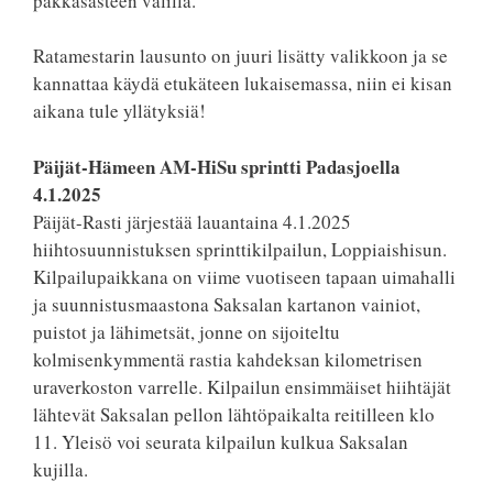
pakkasasteen välillä.
Ratamestarin lausunto on juuri lisätty valikkoon ja se
kannattaa käydä etukäteen lukaisemassa, niin ei kisan
aikana tule yllätyksiä!
Päijät-Hämeen AM-HiSu sprintti Padasjoella
4.1.2025
Päijät-Rasti järjestää lauantaina 4.1.2025
hiihtosuunnistuksen sprinttikilpailun, Loppiaishisun.
Kilpailupaikkana on viime vuotiseen tapaan uimahalli
ja suunnistusmaastona Saksalan kartanon vainiot,
puistot ja lähimetsät, jonne on sijoiteltu
kolmisenkymmentä rastia kahdeksan kilometrisen
uraverkoston varrelle. Kilpailun ensimmäiset hiihtäjät
lähtevät Saksalan pellon lähtöpaikalta reitilleen klo
11. Yleisö voi seurata kilpailun kulkua Saksalan
kujilla.