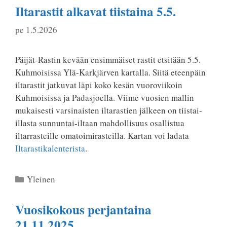
Iltarastit alkavat tiistaina 5.5.
pe 1.5.2026
Päijät-Rastin kevään ensimmäiset rastit etsitään 5.5.
Kuhmoisissa Ylä-Karkjärven kartalla. Siitä eteenpäin
iltarastit jatkuvat läpi koko kesän vuoroviikoin
Kuhmoisissa ja Padasjoella. Viime vuosien mallin
mukaisesti varsinaisten iltarastien jälkeen on tiistai-
illasta sunnuntai-iltaan mahdollisuus osallistua
iltarrasteille omatoimirasteilla. Kartan voi ladata
Iltarastikalenterista
.
Kategoriat
Yleinen
Vuosikokous perjantaina
21.11.2025