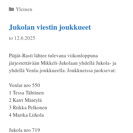
Kategoriat
Yleinen
Jukolan viestin joukkueet
to 12.6.2025
Päijät-Rasti lähtee tulevana viikonloppuna
järjestettävään Mikkeli-Jukolaan yhdellä Jukola- ja
yhdellä Venla-joukkueella. Joukkueissa juoksevat:
Venlat nro 550
1 Tessa Tähtinen
2 Katri Mäntylä
3 Riikka Pelkonen
4 Marika Liikola
Jukola nro 719