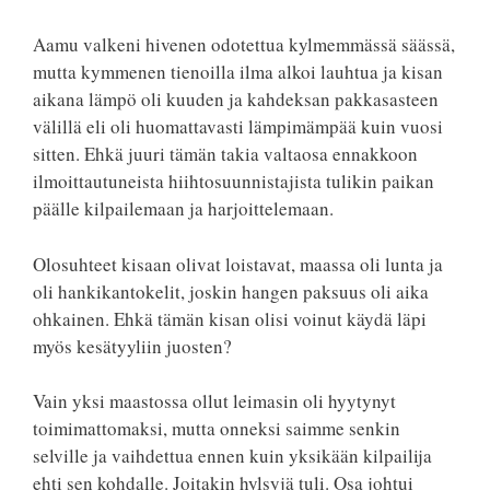
Aamu valkeni hivenen odotettua kylmemmässä säässä,
mutta kymmenen tienoilla ilma alkoi lauhtua ja kisan
aikana lämpö oli kuuden ja kahdeksan pakkasasteen
välillä eli oli huomattavasti lämpimämpää kuin vuosi
sitten. Ehkä juuri tämän takia valtaosa ennakkoon
ilmoittautuneista hiihtosuunnistajista tulikin paikan
päälle kilpailemaan ja harjoittelemaan.
Olosuhteet kisaan olivat loistavat, maassa oli lunta ja
oli hankikantokelit, joskin hangen paksuus oli aika
ohkainen. Ehkä tämän kisan olisi voinut käydä läpi
myös kesätyyliin juosten?
Vain yksi maastossa ollut leimasin oli hyytynyt
toimimattomaksi, mutta onneksi saimme senkin
selville ja vaihdettua ennen kuin yksikään kilpailija
ehti sen kohdalle. Joitakin hylsyjä tuli. Osa johtui