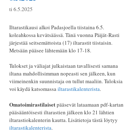
ti 6.5.2025
Iltarastikausi alkoi Padasjoella tiistaina 6.5.
koleahkossa kevätsäässä. Tänä vuonna Päijät-Rasti
järjestää seitsemättoista (17) iltarastit tiistaisin.
Metsään pääsee lähtemään klo 17-18.
Tulokset ja väliajat julkaistaan tavallisesti samana
iltana mahdollisimman nopeasti sen jälkeen, kun
viimeinenkin suunnistaja on tullut maaliin. Tuloksia
voi käydä katsomassa
iltarastikalenterista
.
Omatoimirastilaiset
pääsevät lataamaan pdf-kartan
pääsääntöisesti iltarastien jälkeen klo 21 lähtien
iltarastiokalenterin kautta. Lisätietoja tästä löytyy
iltarastikalenterista
.