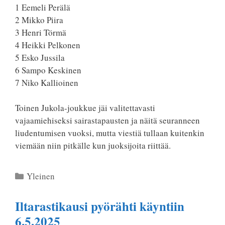
1 Eemeli Perälä
2 Mikko Piira
3 Henri Törmä
4 Heikki Pelkonen
5 Esko Jussila
6 Sampo Keskinen
7 Niko Kallioinen
Toinen Jukola-joukkue jäi valitettavasti
vajaamiehiseksi sairastapausten ja näitä seuranneen
liudentumisen vuoksi, mutta viestiä tullaan kuitenkin
viemään niin pitkälle kun juoksijoita riittää.
Kategoriat
Yleinen
Iltarastikausi pyörähti käyntiin
6.5.2025