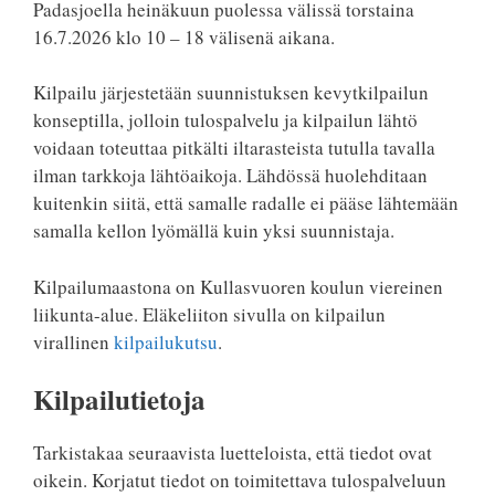
Padasjoella heinäkuun puolessa välissä torstaina
16.7.2026 klo 10 – 18 välisenä aikana.
Kilpailu järjestetään suunnistuksen kevytkilpailun
konseptilla, jolloin tulospalvelu ja kilpailun lähtö
voidaan toteuttaa pitkälti iltarasteista tutulla tavalla
ilman tarkkoja lähtöaikoja. Lähdössä huolehditaan
kuitenkin siitä, että samalle radalle ei pääse lähtemään
samalla kellon lyömällä kuin yksi suunnistaja.
Kilpailumaastona on Kullasvuoren koulun viereinen
liikunta-alue. Eläkeliiton sivulla on kilpailun
virallinen
kilpailukutsu
.
Kilpailutietoja
Tarkistakaa seuraavista luetteloista, että tiedot ovat
oikein. Korjatut tiedot on toimitettava tulospalveluun