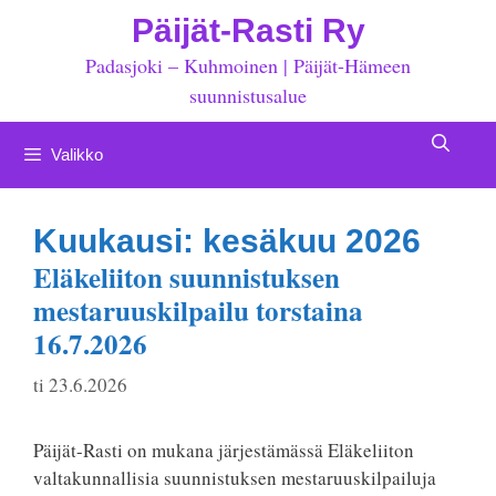
Siirry
Päijät-Rasti Ry
sisältöön
Padasjoki – Kuhmoinen | Päijät-Hämeen
suunnistusalue
Valikko
Kuukausi:
kesäkuu 2026
Eläkeliiton suunnistuksen
mestaruuskilpailu torstaina
16.7.2026
ti 23.6.2026
Päijät-Rasti on mukana järjestämässä Eläkeliiton
valtakunnallisia suunnistuksen mestaruuskilpailuja