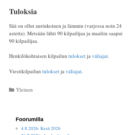
Tuloksia
Sää on ollut aurinkoinen ja lämmin (varjossa noin 24
astetta). Metsään lähti 90 kilpailijaa ja maaliin saapui
90 kilpailijaa.
Henkilökohtaisen kilpailun
tulokset
ja
väliajat
.
Viestikilpailun
tulokset
ja
väliajat
.
Kategoriat
Yleinen
Foorumilla
4.8.2026: Kesä 2026