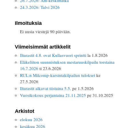
26.7.2026: Am-keskimatka
24.3.2026: Talvi 2026
Ilmoituksia
Ei uusia viestejä 90 päivään.
Viimeisimmät artikkelit
Iltarastit 4.8. ovat Kullasvuori sprintti
la 1.8.2026
Eläkeliiton suunnistuksen mestaruuskilpailu torstaina
16.7.2026
ti 23.6.2026
RUL:n Milcomp-karsintakilpailun tulokset
ke
27.5.2026
Iltarastit alkavat tiistaina 5.5.
pe 1.5.2026
Vuosikokous perjantaina 21.11.2025
pe 31.10.2025
Arkistot
elokuu 2026
kesäkuu 2026