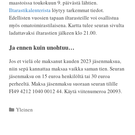
maastoissa toukokuun 9. päivästä lähtien.
Iltarastikalenterista
löytyy tarkemmat tiedot.
Edellisten vuosien tapaan iltarasteille voi osallistua
myös omatoimirastilaisena. Kartta tulee seuran sivulta
ladattavaksi iltarastien jälkeen klo 21.00.
Ja ennen kuin unohtuu…
Jos et vielä ole maksanut kauden 2023 jäsenmaksua,
niin sepä kannattaa maksaa vaikka saman tien. Seuran
jäsenmaksu on 15 euroa henkilöltä tai 30 euroa
perheeltä. Maksa jäsenmaksu suoraan seuran tilille
FI49 4212 1040 0012 44. Käytä viitenumeroa 20093.
Kategoriat
Yleinen