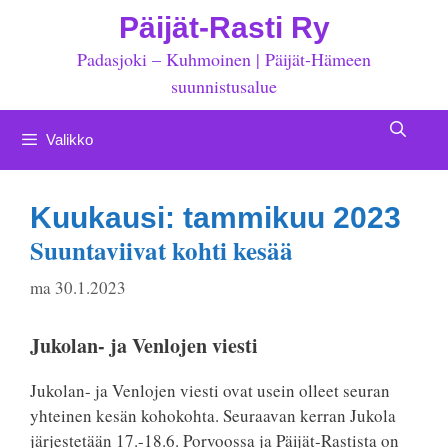
Siirry
Päijät-Rasti Ry
sisältöön
Padasjoki – Kuhmoinen | Päijät-Hämeen
suunnistusalue
Valikko
Kuukausi:
tammikuu 2023
Suuntaviivat kohti kesää
ma 30.1.2023
Jukolan- ja Venlojen viesti
Jukolan- ja Venlojen viesti ovat usein olleet seuran
yhteinen kesän kohokohta. Seuraavan kerran Jukola
järjestetään 17.-18.6. Porvoossa ja Päijät-Rastista on