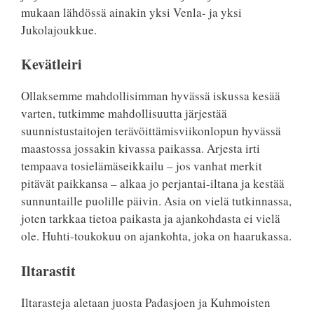
mukaan lähdössä ainakin yksi Venla- ja yksi
Jukolajoukkue.
Kevätleiri
Ollaksemme mahdollisimman hyvässä iskussa kesää
varten, tutkimme mahdollisuutta järjestää
suunnistustaitojen terävöittämisviikonlopun hyvässä
maastossa jossakin kivassa paikassa. Arjesta irti
tempaava tosielämäseikkailu – jos vanhat merkit
pitävät paikkansa – alkaa jo perjantai-iltana ja kestää
sunnuntaille puolille päivin. Asia on vielä tutkinnassa,
joten tarkkaa tietoa paikasta ja ajankohdasta ei vielä
ole. Huhti-toukokuu on ajankohta, joka on haarukassa.
Iltarastit
Iltarasteja aletaan juosta Padasjoen ja Kuhmoisten