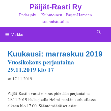
Siirry
Päijät-Rasti Ry
sisältöön
Padasjoki – Kuhmoinen | Päijät-Hämeen
suunnistusalue
Valikko
Kuukausi:
marraskuu 2019
Vuosikokous perjantaina
29.11.2019 klo 17
su 17.11.2019
Päijät-Rastin vuosikokous pidetään perjantaina
29.11.2019 Padasjoella Helmi-pankin kerhotilassa
alkaen klo 17.00. Sääntömääräiset asiat.