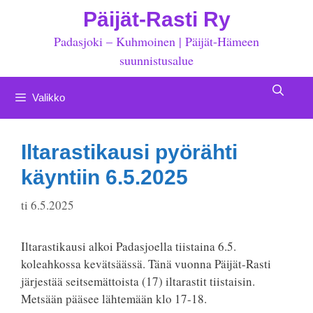
Siirry
Päijät-Rasti Ry
sisältöön
Padasjoki – Kuhmoinen | Päijät-Hämeen
suunnistusalue
Valikko
Iltarastikausi pyörähti
käyntiin 6.5.2025
ti 6.5.2025
Iltarastikausi alkoi Padasjoella tiistaina 6.5.
koleahkossa kevätsäässä. Tänä vuonna Päijät-Rasti
järjestää seitsemättoista (17) iltarastit tiistaisin.
Metsään pääsee lähtemään klo 17-18.