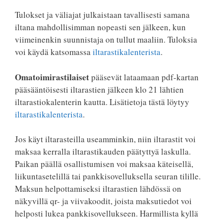
Tulokset ja väliajat julkaistaan tavallisesti samana
iltana mahdollisimman nopeasti sen jälkeen, kun
viimeinenkin suunnistaja on tullut maaliin. Tuloksia
voi käydä katsomassa
iltarastikalenterista
.
Omatoimirastilaiset
pääsevät lataamaan pdf-kartan
pääsääntöisesti iltarastien jälkeen klo 21 lähtien
iltarastiokalenterin kautta. Lisätietoja tästä löytyy
iltarastikalenterista
.
Jos käyt iltarasteilla useamminkin, niin iltarastit voi
maksaa kerralla iltarastikauden päätyttyä laskulla.
Paikan päällä osallistumisen voi maksaa käteisellä,
liikuntasetelillä tai pankkisovelluksella seuran tilille.
Maksun helpottamiseksi iltarastien lähdössä on
näkyvillä qr- ja viivakoodit, joista maksutiedot voi
helposti lukea pankkisovellukseen. Harmillista kyllä