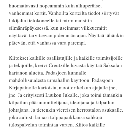
huomattavasti nopeammin kuin alkuperäiset
vanhemmat kortit. Vanhoilta korteilta tiedot siirtyvät
lukijalta tietokoneelle tai mtr:n muistiin
silmänräpäyksessä, kun useimmat vilkkuemitit
näyttävät tarvitsevan pidemmän ajan. Näyttää tähänkin
pätevän, että vanhassa vara parempi.
Kiitokset kaikille osallistujille ja kaikille toimitsijoille
ja tekijöille, kreivi Creutzille luvasta käyttää Saksalan
kartanon aluetta, Padasjoen kunnalle
mahdollisuudesta uimahallin käyttöön, Padasjoen
Kirjapainolle kartoista, moottorikelkan ajajalle jne,
jne. Ja erityisesti Luukon Jukalle, joka toimi tämänkin
kilpailun pääsuunnittelijana, ideoijana ja kilpailun
johtajana. Ja tietenkin viereisen kerrostalon asukaalle,
joka auliisti lainasi tolppapaikkansa sähköjä
tulospalvelun toimintaa varten. Kiitos kaikille!