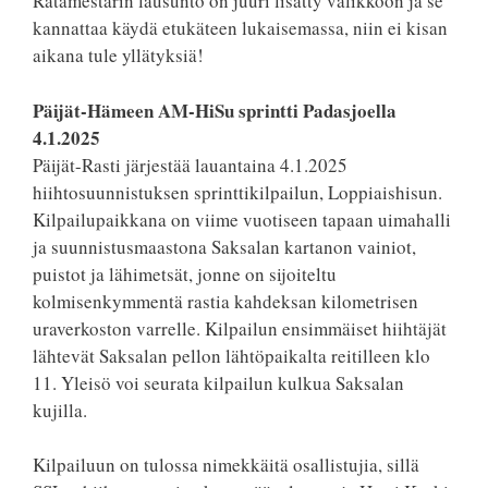
Ratamestarin lausunto on juuri lisätty valikkoon ja se
kannattaa käydä etukäteen lukaisemassa, niin ei kisan
aikana tule yllätyksiä!
Päijät-Hämeen AM-HiSu sprintti Padasjoella
4.1.2025
Päijät-Rasti järjestää lauantaina 4.1.2025
hiihtosuunnistuksen sprinttikilpailun, Loppiaishisun.
Kilpailupaikkana on viime vuotiseen tapaan uimahalli
ja suunnistusmaastona Saksalan kartanon vainiot,
puistot ja lähimetsät, jonne on sijoiteltu
kolmisenkymmentä rastia kahdeksan kilometrisen
uraverkoston varrelle. Kilpailun ensimmäiset hiihtäjät
lähtevät Saksalan pellon lähtöpaikalta reitilleen klo
11. Yleisö voi seurata kilpailun kulkua Saksalan
kujilla.
Kilpailuun on tulossa nimekkäitä osallistujia, sillä