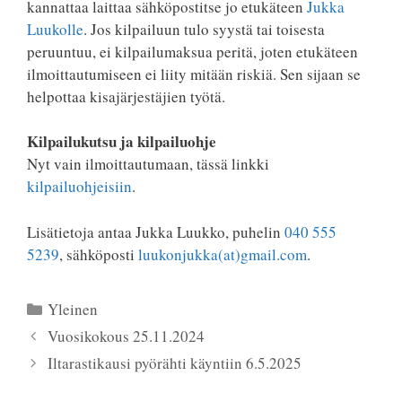
kannattaa laittaa sähköpostitse jo etukäteen
Jukka
Luukolle
. Jos kilpailuun tulo syystä tai toisesta
peruuntuu, ei kilpailumaksua peritä, joten etukäteen
ilmoittautumiseen ei liity mitään riskiä. Sen sijaan se
helpottaa kisajärjestäjien työtä.
Kilpailukutsu ja kilpailuohje
Nyt vain ilmoittautumaan, tässä linkki
kilpailuohjeisiin
.
Lisätietoja antaa Jukka Luukko, puhelin
040 555
5239
, sähköposti
luukonjukka(at)gmail.com
.
Kategoriat
Yleinen
Vuosikokous 25.11.2024
Iltarastikausi pyörähti käyntiin 6.5.2025