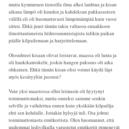
mutta kymmenen tienoilla ilma alkoi lauhtua ja kisan
aikana lämpö oli kuuden ja kahdeksan pakkasasteen
välillä eli oli huomattavasti lämpimämpää kuin vuosi
sitten. Ehkä juuri tämän takia valtaosa ennakkoon
ilmoittautuneista hiihtosuunnistajista tulikin paikan
päälle kilpailemaan ja harjoittelemaan.
Olosuhteet kisaan olivat loistavat, maassa oli lunta ja
oli hankikantokelit, joskin hangen paksuus oli aika
ohkainen. Ehkä tämän kisan olisi voinut käydä läpi
myös kesätyyliin juosten?
Vain yksi maastossa ollut leimasin oli hyytynyt
toimimattomaksi, mutta onneksi saimme senkin
selville ja vaihdettua ennen kuin yksikään kilpailija
ehti sen kohdalle. Joitakin hylsyjä tuli. Osa johtui
toimimattomasta emitkortista. Olen huomannut, että
uudemmat ledivilkulla varustetut emitkortit pimenevät