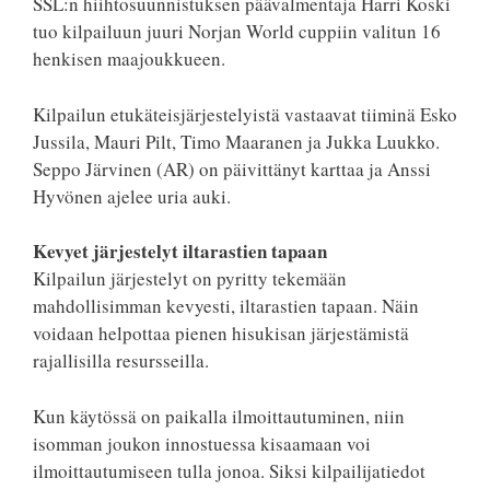
SSL:n hiihtosuunnistuksen päävalmentaja Harri Koski
tuo kilpailuun juuri Norjan World cuppiin valitun 16
henkisen maajoukkueen.
Kilpailun etukäteisjärjestelyistä vastaavat tiiminä Esko
Jussila, Mauri Pilt, Timo Maaranen ja Jukka Luukko.
Seppo Järvinen (AR) on päivittänyt karttaa ja Anssi
Hyvönen ajelee uria auki.
Kevyet järjestelyt iltarastien tapaan
Kilpailun järjestelyt on pyritty tekemään
mahdollisimman kevyesti, iltarastien tapaan. Näin
voidaan helpottaa pienen hisukisan järjestämistä
rajallisilla resursseilla.
Kun käytössä on paikalla ilmoittautuminen, niin
isomman joukon innostuessa kisaamaan voi
ilmoittautumiseen tulla jonoa. Siksi kilpailijatiedot