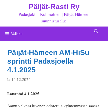
Siirry
Päijät-Rasti Ry
sisältöön
Padasjoki – Kuhmoinen | Päijät-Hämeen
suunnistusalue
Valikko
Päijät-Hämeen AM-HiSu
sprintti Padasjoella
4.1.2025
la 14.12.2024
Lauantai 4.1.2025
Aamu valkeni hivenen odotettua kylmemmässä säässä,