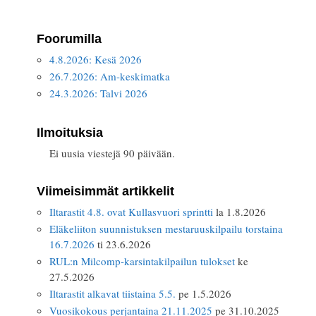
Foorumilla
4.8.2026: Kesä 2026
26.7.2026: Am-keskimatka
24.3.2026: Talvi 2026
Ilmoituksia
Ei uusia viestejä 90 päivään.
Viimeisimmät artikkelit
Iltarastit 4.8. ovat Kullasvuori sprintti
la 1.8.2026
Eläkeliiton suunnistuksen mestaruuskilpailu torstaina
16.7.2026
ti 23.6.2026
RUL:n Milcomp-karsintakilpailun tulokset
ke
27.5.2026
Iltarastit alkavat tiistaina 5.5.
pe 1.5.2026
Vuosikokous perjantaina 21.11.2025
pe 31.10.2025