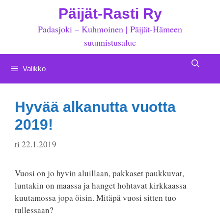
Siirry
Päijät-Rasti Ry
sisältöön
Padasjoki – Kuhmoinen | Päijät-Hämeen
suunnistusalue
Valikko
Hyvää alkanutta vuotta
2019!
ti 22.1.2019
Vuosi on jo hyvin aluillaan, pakkaset paukkuvat,
luntakin on maassa ja hanget hohtavat kirkkaassa
kuutamossa jopa öisin. Mitäpä vuosi sitten tuo
tullessaan?