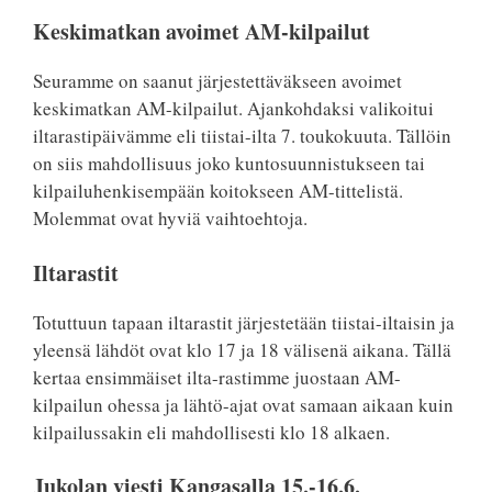
Keskimatkan avoimet AM-kilpailut
Seuramme on saanut järjestettäväkseen avoimet
keskimatkan AM-kilpailut. Ajankohdaksi valikoitui
iltarastipäivämme eli tiistai-ilta 7. toukokuuta. Tällöin
on siis mahdollisuus joko kuntosuunnistukseen tai
kilpailuhenkisempään koitokseen AM-tittelistä.
Molemmat ovat hyviä vaihtoehtoja.
Iltarastit
Totuttuun tapaan iltarastit järjestetään tiistai-iltaisin ja
yleensä lähdöt ovat klo 17 ja 18 välisenä aikana. Tällä
kertaa ensimmäiset ilta-rastimme juostaan AM-
kilpailun ohessa ja lähtö-ajat ovat samaan aikaan kuin
kilpailussakin eli mahdollisesti klo 18 alkaen.
Jukolan viesti Kangasalla 15.-16.6.