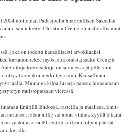
 2024 aloitetaan Padasjoella historiallisen Saksalan
Saksalan isäntä kreivi Christian Creutz on mahdollistanut
an.
sä, joka on todettu kansallisesti arvokkaaksi
väksi kartanon tekee myös, että omistajasuku Creutzit
Aateloituja kreivisukuja on suomessa jäljellä vain
en liittyy toinenkin merkittävä nimi. Kansallinen
ynyt täällä. Muutama kilpailusarja pääsee leimaamaan
ystytetyn muistopatsaan vieressä.
mataan Emitillä lähdössä, rasteilla ja maalissa. Emit-
n naruissa, joista niille sai antaa vinhaa kyytiä takana
ta on vaakatasossa 80 senttiä korkean tolpan päässä
kuin kesällä.