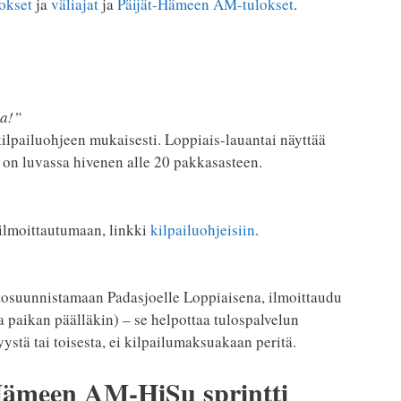
lokset
ja
väliajat
ja
Päijät-Hämeen AM-tulokset
.
ta!”
ilpailuohjeen mukaisesti. Loppiais-lauantai näyttää
on luvassa hivenen alle 20 pakkasasteen.
 ilmoittautumaan, linkki
kilpailuohjeisiin
.
ihtosuunnistamaan Padasjoelle Loppiaisena, ilmoittaudu
a paikan päälläkin) – se helpottaa tulospalvelun
ystä tai toisesta, ei kilpailumaksuakaan peritä.
-Hämeen AM-HiSu sprintti