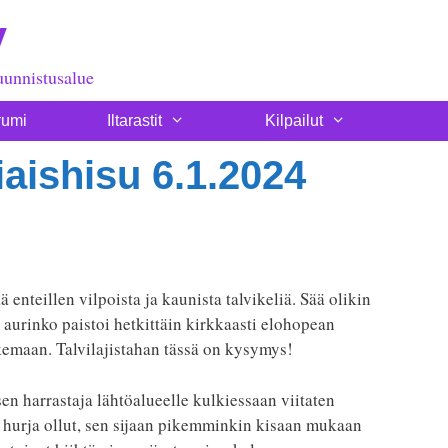
y
uunnistusalue
rumi
Iltarastit
Kilpailut
aishisu 6.1.2024
 enteillen vilpoista ja kaunista talvikeliä. Sää olikin
a aurinko paistoi hetkittäin kirkkaasti elohopean
kemaan. Talvilajistahan tässä on kysymys!
sen harrastaja lähtöalueelle kulkiessaan viitaten
n hurja ollut, sen sijaan pikemminkin kisaan mukaan