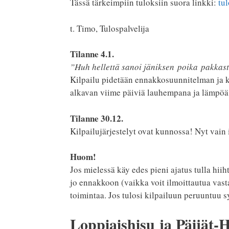
Tässä tärkeimpiin tuloksiin suora linkki:
tu
t. Timo, Tulospalvelija
Tilanne 4.1.
”Huh hellettä sanoi jäniksen poika pakkas
Kilpailu pidetään ennakkosuunnitelman ja k
alkavan viime päiviä lauhempana ja lämpöä 
Tilanne 30.12.
Kilpailujärjestelyt ovat kunnossa! Nyt vain
Huom!
Jos mielessä käy edes pieni ajatus tulla hi
jo ennakkoon (vaikka voit ilmoittautua vast
toimintaa. Jos tulosi kilpailuun peruuntuu sy
Loppiaishisu ja Päijät