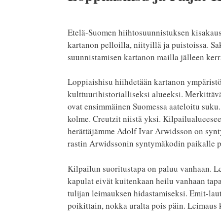
Etelä-Suomen hiihtosuunnistuksen kisakausi
kartanon pelloilla, niityillä ja puistoissa. 
suunnistamisen kartanon mailla jälleen kerr
Loppiaishisu hiihdetään kartanon ympäristös
kulttuurihistorialliseksi alueeksi. Merkittä
ovat ensimmäinen Suomessa aateloitu suku. 
kolme. Creutzit niistä yksi. Kilpailualueese
herättäjämme Adolf Ivar Arwidsson on synt
rastin Arwidssonin syntymäkodin paikalle p
Kilpailun suoritustapa on paluu vanhaan. Lei
kapulat eivät kuitenkaan heilu vanhaan tapaa
tulijan leimauksen hidastamiseksi. Emit-lau
poikittain, nokka uralta pois päin. Leimaus 