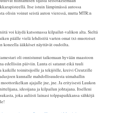
 joutuivat hiihtämisen sijasta seisoskelemaan
kkarapisteellä. Itse istuin lämpimässä autossa
sta olisin voinut seistä auton vieressä, mutta MTR:n
niitä voi käydä katsomassa kilpailut-valikon alta. Sieltä
kaiken päälle vielä lehdistöä varten omat txt-muotoiset
n koneella ääkköset näyttävät oudoilta.
atamestari oli onnistunut taikomaan hyvään maastoon
a edellisiin päiviin. Lunta ei satanut eikä tuuli
a kaikille toimitsijoille ja tekijöille, kreivi Creutzille
 Padasjoen kunnalle mahdollisuudesta uimahallin
moottorikelkan ajajalle jne, jne. Ja erityisesti Luukon
ttelijana, ideoijana ja kilpailun johtajana. Itselleni
asukasta, joka auliisti lainasi tolppapaikkansa sähköjä
le!