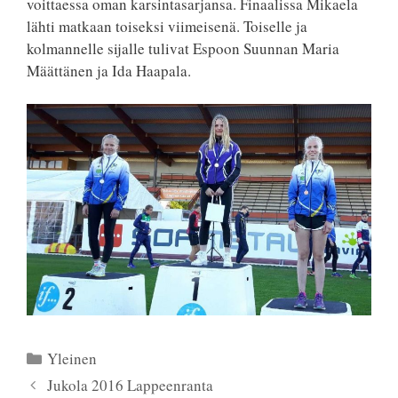
voittaessa oman karsintasarjansa. Finaalissa Mikaela
lähti matkaan toiseksi viimeisenä. Toiselle ja
kolmannelle sijalle tulivat Espoon Suunnan Maria
Määttänen ja Ida Haapala.
Kategoriat
Yleinen
Jukola 2016 Lappeenranta