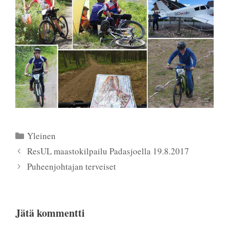
Kategoriat
Yleinen
ResUL maastokilpailu Padasjoella 19.8.2017
Puheenjohtajan terveiset
Jätä kommentti