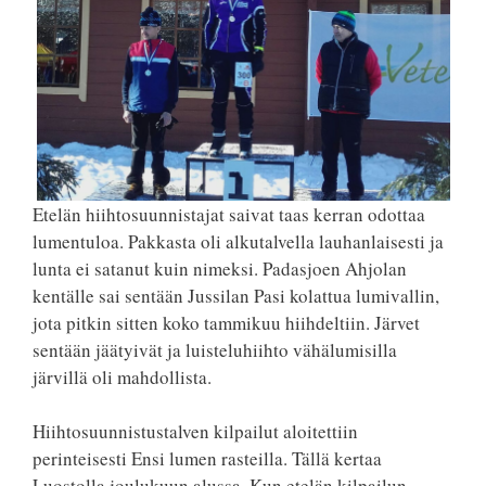
Etelän hiihtosuunnistajat saivat taas kerran odottaa
lumentuloa. Pakkasta oli alkutalvella lauhanlaisesti ja
lunta ei satanut kuin nimeksi. Padasjoen Ahjolan
kentälle sai sentään Jussilan Pasi kolattua lumivallin,
jota pitkin sitten koko tammikuu hiihdeltiin. Järvet
sentään jäätyivät ja luisteluhiihto vähälumisilla
järvillä oli mahdollista.
Hiihtosuunnistustalven kilpailut aloitettiin
perinteisesti Ensi lumen rasteilla. Tällä kertaa
Luostolla joulukuun alussa. Kun etelän kilpailun