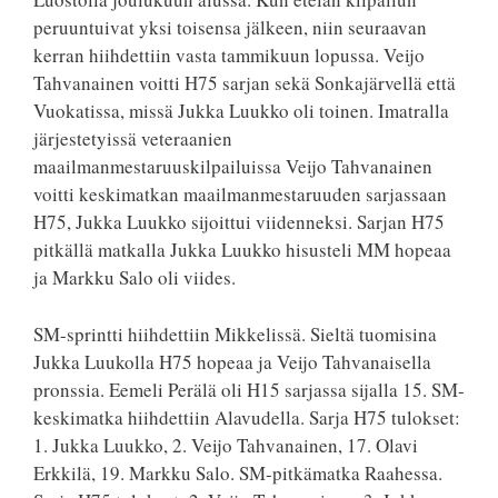
peruuntuivat yksi toisensa jälkeen, niin seuraavan
kerran hiihdettiin vasta tammikuun lopussa. Veijo
Tahvanainen voitti H75 sarjan sekä Sonkajärvellä että
Vuokatissa, missä Jukka Luukko oli toinen. Imatralla
järjestetyissä veteraanien
maailmanmestaruuskilpailuissa Veijo Tahvanainen
voitti keskimatkan maailmanmestaruuden sarjassaan
H75, Jukka Luukko sijoittui viidenneksi. Sarjan H75
pitkällä matkalla Jukka Luukko hisusteli MM hopeaa
ja Markku Salo oli viides.
SM-sprintti hiihdettiin Mikkelissä. Sieltä tuomisina
Jukka Luukolla H75 hopeaa ja Veijo Tahvanaisella
pronssia. Eemeli Perälä oli H15 sarjassa sijalla 15. SM-
keskimatka hiihdettiin Alavudella. Sarja H75 tulokset:
1. Jukka Luukko, 2. Veijo Tahvanainen, 17. Olavi
Erkkilä, 19. Markku Salo. SM-pitkämatka Raahessa.