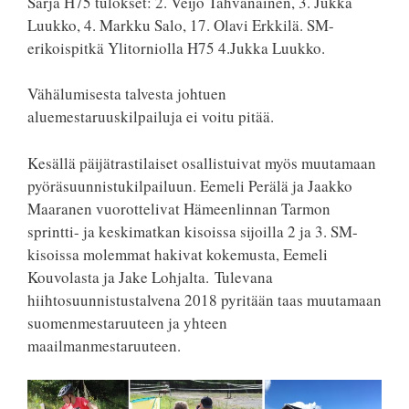
Sarja H75 tulokset: 2. Veijo Tahvanainen, 3. Jukka
Luukko, 4. Markku Salo, 17. Olavi Erkkilä. SM-
erikoispitkä Ylitorniolla H75 4.Jukka Luukko.
Vähälumisesta talvesta johtuen
aluemestaruuskilpailuja ei voitu pitää.
Kesällä päijätrastilaiset osallistuivat myös muutamaan
pyöräsuunnistukilpailuun. Eemeli Perälä ja Jaakko
Maaranen vuorottelivat Hämeenlinnan Tarmon
sprintti- ja keskimatkan kisoissa sijoilla 2 ja 3. SM-
kisoissa molemmat hakivat kokemusta, Eemeli
Kouvolasta ja Jake Lohjalta. Tulevana
hiihtosuunnistustalvena 2018 pyritään taas muutamaan
suomenmestaruuteen ja yhteen
maailmanmestaruuteen.