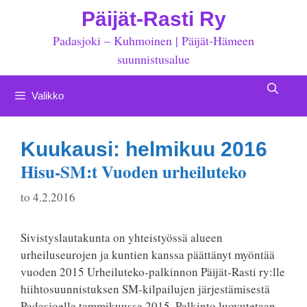
Siirry
Päijät-Rasti Ry
sisältöön
Padasjoki – Kuhmoinen | Päijät-Hämeen
suunnistusalue
Valikko
Kuukausi:
helmikuu 2016
Hisu-SM:t Vuoden urheiluteko
to 4.2.2016
Sivistyslautakunta on yhteistyössä alueen
urheiluseurojen ja kuntien kanssa päättänyt myöntää
vuoden 2015 Urheiluteko-palkinnon Päijät-Rasti ry:lle
hiihtosuunnistuksen SM-kilpailujen järjestämisestä
Padasjoella tammikuussa 2015. Palkinto luovutetaan