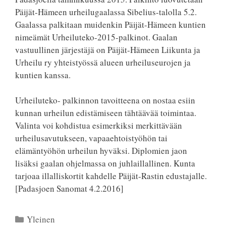
Päijät-Hämeen urheilugaalassa Sibelius-talolla 5.2.
Gaalassa palkitaan muidenkin Päijät-Hämeen kuntien
nimeämät Urheiluteko-2015-palkinot. Gaalan
vastuullinen järjestäjä on Päijät-Hämeen Liikunta ja
Urheilu ry yhteistyössä alueen urheiluseurojen ja
kuntien kanssa.
Urheiluteko- palkinnon tavoitteena on nostaa esiin
kunnan urheilun edistämiseen tähtäävää toimintaa.
Valinta voi kohdistua esimerkiksi merkittävään
urheilusavutukseen, vapaaehtoistyöhön tai
elämäntyöhön urheilun hyväksi. Diplomien jaon
lisäksi gaalan ohjelmassa on juhlaillallinen. Kunta
tarjoaa illalliskortit kahdelle Päijät-Rastin edustajalle.
[Padasjoen Sanomat 4.2.2016]
Kategoriat
Yleinen