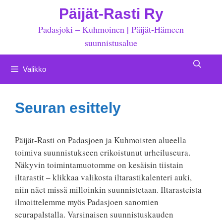
Siirry
Päijät-Rasti Ry
sisältöön
Padasjoki – Kuhmoinen | Päijät-Hämeen
suunnistusalue
Valikko
Seuran esittely
Päijät-Rasti on Padasjoen ja Kuhmoisten alueella
toimiva suunnistukseen erikoistunut urheiluseura.
Näkyvin toimintamuotomme on kesäisin tiistain
iltarastit – klikkaa valikosta iltarastikalenteri auki,
niin näet missä milloinkin suunnistetaan. Iltarasteista
ilmoittelemme myös Padasjoen sanomien
seurapalstalla. Varsinaisen suunnistuskauden