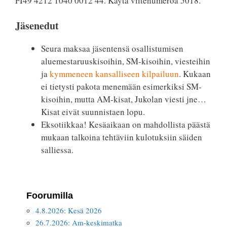
FI49 4212 1040 0012 44. Käytä viitenumeroa 5018.
Jäsenedut
Seura maksaa jäsentensä osallistumisen
aluemestaruuskisoihin, SM-kisoihin, viesteihin
ja
kymmeneen kansalliseen kilpailuun
. Kukaan
ei tietysti pakota menemään esimerkiksi SM-
kisoihin, mutta AM-kisat, Jukolan viesti jne…
Kisat eivät suunnistaen lopu.
Eksotiikkaa! Kesäaikaan on mahdollista päästä
mukaan talkoina tehtäviin kulotuksiin säiden
salliessa.
Foorumilla
4.8.2026: Kesä 2026
26.7.2026: Am-keskimatka