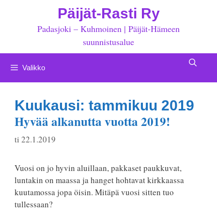
Siirry
Päijät-Rasti Ry
sisältöön
Padasjoki – Kuhmoinen | Päijät-Hämeen
suunnistusalue
Valikko
Kuukausi:
tammikuu 2019
Hyvää alkanutta vuotta 2019!
ti 22.1.2019
Vuosi on jo hyvin aluillaan, pakkaset paukkuvat,
luntakin on maassa ja hanget hohtavat kirkkaassa
kuutamossa jopa öisin. Mitäpä vuosi sitten tuo
tullessaan?