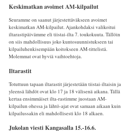
Keskimatkan avoimet AM-kilpailut
Seuramme on saanut järjestettäväkseen avoimet
keskimatkan AM-kilpailut. Ajankohdaksi valikoitui
iltarastipäivämme eli tiistai-ilta 7. toukokuuta. Tällöin
on siis mahdollisuus joko kuntosuunnistukseen tai
kilpailuhenkisempään koitokseen AM-tittelistä.
Molemmat ovat hyviä vaihtoehtoja.
Iltarastit
Totuttuun tapaan iltarastit järjestetään tiistai-iltaisin ja
yleensä lähdöt ovat klo 17 ja 18 välisenä aikana. Tällä
kertaa ensimmäiset ilta-rastimme juostaan AM-
kilpailun ohessa ja lähtö-ajat ovat samaan aikaan kuin
kilpailussakin eli mahdollisesti klo 18 alkaen.
Jukolan viesti Kangasalla 15.-16.6.