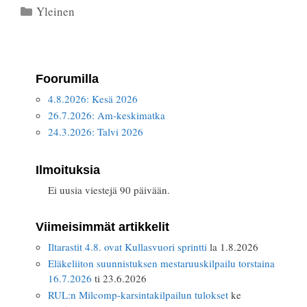
Kategoriat
Yleinen
Foorumilla
4.8.2026: Kesä 2026
26.7.2026: Am-keskimatka
24.3.2026: Talvi 2026
Ilmoituksia
Ei uusia viestejä 90 päivään.
Viimeisimmät artikkelit
Iltarastit 4.8. ovat Kullasvuori sprintti
la 1.8.2026
Eläkeliiton suunnistuksen mestaruuskilpailu torstaina
16.7.2026
ti 23.6.2026
RUL:n Milcomp-karsintakilpailun tulokset
ke