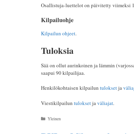
Osallistuja-luettelot on päivitetty viimeksi 
Kilpailuohje
Kilpailun ohjeet
.
Tuloksia
Sää on ollut aurinkoinen ja lämmin (varjossa
saapui 90 kilpailijaa.
Henkilökohtaisen kilpailun
tulokset
ja
välia
Viestikilpailun
tulokset
ja
väliajat
.
Kategoriat
Yleinen