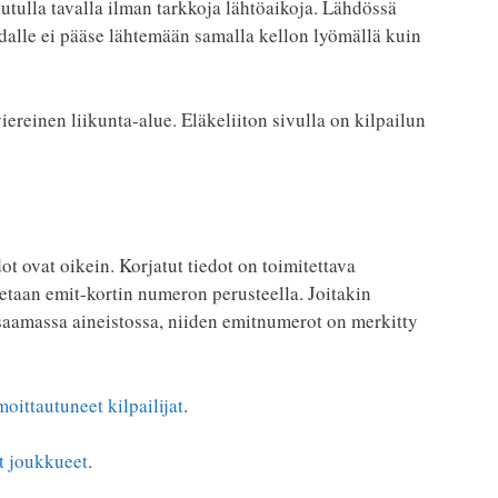
 tutulla tavalla ilman tarkkoja lähtöaikoja. Lähdössä
adalle ei pääse lähtemään samalla kellon lyömällä kuin
reinen liikunta-alue. Eläkeliiton sivulla on kilpailun
dot ovat oikein. Korjatut tiedot on toimitettava
tetaan emit-kortin numeron perusteella. Joitakin
 saamassa aineistossa, niiden emitnumerot on merkitty
moittautuneet kilpailijat
.
t joukkueet
.