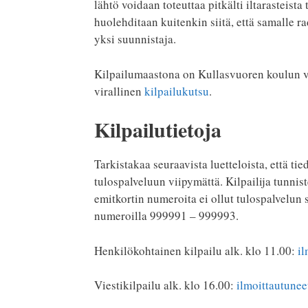
lähtö voidaan toteuttaa pitkälti iltarasteista
huolehditaan kuitenkin siitä, että samalle r
yksi suunnistaja.
Kilpailumaastona on Kullasvuoren koulun vie
virallinen
kilpailukutsu
.
Kilpailutietoja
Tarkistakaa seuraavista luetteloista, että tie
tulospalveluun viipymättä. Kilpailija tunnis
emitkortin numeroita ei ollut tulospalvelun
numeroilla 999991 – 999993.
Henkilökohtainen kilpailu alk. klo 11.00:
il
Viestikilpailu alk. klo 16.00:
ilmoittautunee