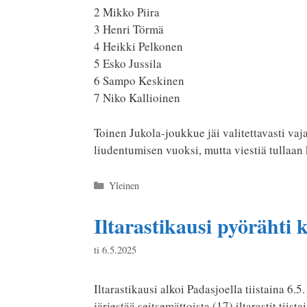
2 Mikko Piira
3 Henri Törmä
4 Heikki Pelkonen
5 Esko Jussila
6 Sampo Keskinen
7 Niko Kallioinen
Toinen Jukola-joukkue jäi valitettavasti va
liudentumisen vuoksi, mutta viestiä tullaan k
Kategoriat
Yleinen
Iltarastikausi pyörähti 
ti 6.5.2025
Iltarastikausi alkoi Padasjoella tiistaina 6.
järjestää seitsemättoista (17) iltarastit tii