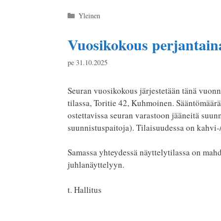
Kategoriat
Yleinen
Vuosikokous perjantain
pe 31.10.2025
Seuran vuosikokous järjestetään tänä vuonn
tilassa, Toritie 42, Kuhmoinen. Sääntömääräi
ostettavissa seuran varastoon jääneitä suunn
suunnistuspaitoja). Tilaisuudessa on kahvi-/
Samassa yhteydessä näyttelytilassa on mahd
juhlanäyttelyyn.
t. Hallitus