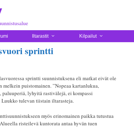
y
uunnistusalue
rumi
Iltarastit
Kilpailut
svuori sprintti
lasvuoressa sprintti suunnistuksena eli matkat eivät ole
on melkein puistomainen. ”Nopeaa kartanlukua,
 paluuperiä, lyhyitä rastivälejä, ei kompassi
Luukko tulevan tiistain iltarasteja.
rinttisuunnistukseen myös erinomainen paikka tutustua
lueella risteilevä kuntorata antaa hyvän tuen