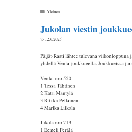
Kategoriat
Yleinen
Jukolan viestin joukkue
to 12.6.2025
Päijät-Rasti lähtee tulevana viikonloppuna 
yhdellä Venla-joukkueella. Joukkueissa juo
Venlat nro 550
1 Tessa Tähtinen
2 Katri Mäntylä
3 Riikka Pelkonen
4 Marika Liikola
Jukola nro 719
1 Eemeli Perälä