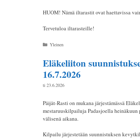
HUOM! Nämä iltarastit ovat haettavissa vain 
Tervetuloa iltarasteille!
Kategoriat
Yleinen
Eläkeliiton suunnistuks
16.7.2026
ti 23.6.2026
Päijät-Rasti on mukana järjestämässä Eläkel
mestaruuskilpailuja Padasjoella heinäkuun p
välisenä aikana.
Kilpailu järjestetään suunnistuksen kevytkilp