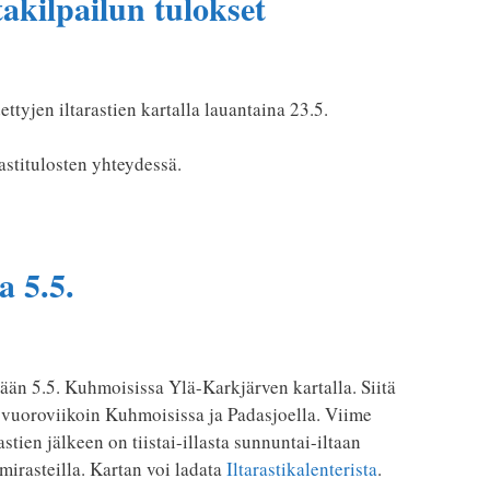
kilpailun tulokset
ttyjen iltarastien kartalla lauantaina 23.5.
rastitulosten yhteydessä.
a 5.5.
tään 5.5. Kuhmoisissa Ylä-Karkjärven kartalla. Siitä
än vuoroviikoin Kuhmoisissa ja Padasjoella. Viime
stien jälkeen on tiistai-illasta sunnuntai-iltaan
mirasteilla. Kartan voi ladata
Iltarastikalenterista
.