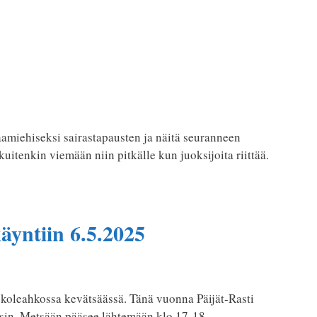
jaamiehiseksi sairastapausten ja näitä seuranneen
uitenkin viemään niin pitkälle kun juoksijoita riittää.
käyntiin 6.5.2025
5. koleahkossa kevätsäässä. Tänä vuonna Päijät-Rasti
staisin. Metsään pääsee lähtemään klo 17-18.