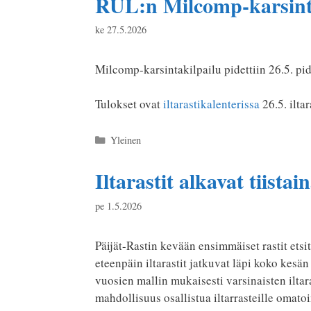
RUL:n Milcomp-karsinta
ke 27.5.2026
Milcomp-karsintakilpailu pidettiin 26.5. pide
Tulokset ovat
iltarastikalenterissa
26.5. ilta
Kategoriat
Yleinen
Iltarastit alkavat tiistain
pe 1.5.2026
Päijät-Rastin kevään ensimmäiset rastit etsi
eteenpäin iltarastit jatkuvat läpi koko kes
vuosien mallin mukaisesti varsinaisten iltara
mahdollisuus osallistua iltarrasteille omatoi