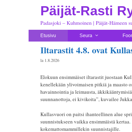
Siirry
Päijät-Rasti R
sisältöön
Padasjoki – Kuhmoinen | Päijät-Hämeen s
Etusivu
Seura
Foo
Iltarastit 4.8. ovat Kulla
la 1.8.2026
Elokuun ensimmäiset iltarastit juostaan Kul
kenellekään ylivoimaisen pitkiä ja maasto 
havainnointia ja leimausta, äkkikääntymisiä,
suunnanottoja, ei kivikoita”, kuvailee Jukka 
Kullasvuori on paitsi ihanteellinen alue sp
suunnistukseen vaikka ensimmäistä kertaa. A
kokemattomammillekin suunnistajille.