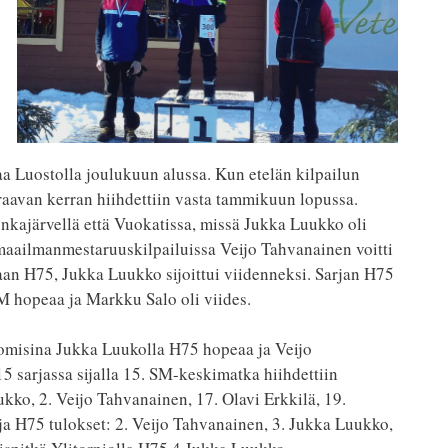
rtaa Luostolla joulukuun alussa. Kun etelän kilpailun
uraavan kerran hiihdettiin vasta tammikuun lopussa.
nkajärvellä että Vuokatissa, missä Jukka Luukko oli
n maailmanmestaruuskilpailuissa Veijo Tahvanainen voitti
n H75, Jukka Luukko sijoittui viidenneksi. Sarjan H75
M hopeaa ja Markku Salo oli viides.
tuomisina Jukka Luukolla H75 hopeaa ja Veijo
5 sarjassa sijalla 15. SM-keskimatka hiihdettiin
kko, 2. Veijo Tahvanainen, 17. Olavi Erkkilä, 19.
a H75 tulokset: 2. Veijo Tahvanainen, 3. Jukka Luukko,