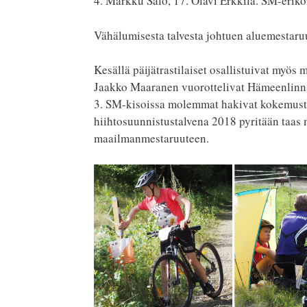
4. Markku Salo, 17. Olavi Erkkilä. SM-eriko
Vähälumisesta talvesta johtuen aluemestaruus
Kesällä päijätrastilaiset osallistuivat myö
Jaakko Maaranen vuorottelivat Hämeenlinnan 
3. SM-kisoissa molemmat hakivat kokemusta
hiihtosuunnistustalvena 2018 pyritään taa
maailmanmestaruuteen.