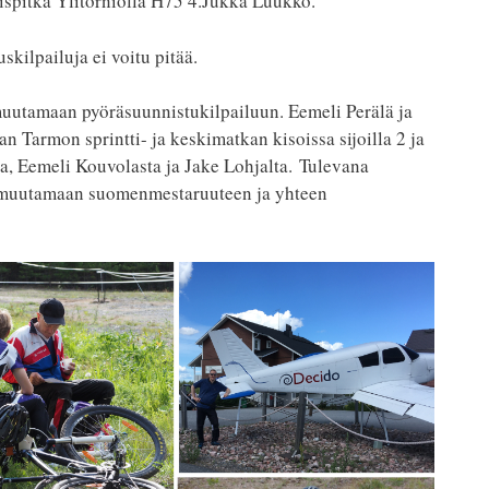
ispitkä Ylitorniolla H75 4.Jukka Luukko.
kilpailuja ei voitu pitää.
s muutamaan pyöräsuunnistukilpailuun. Eemeli Perälä ja
Tarmon sprintti- ja keskimatkan kisoissa sijoilla 2 ja
, Eemeli Kouvolasta ja Jake Lohjalta. Tulevana
s muutamaan suomenmestaruuteen ja yhteen