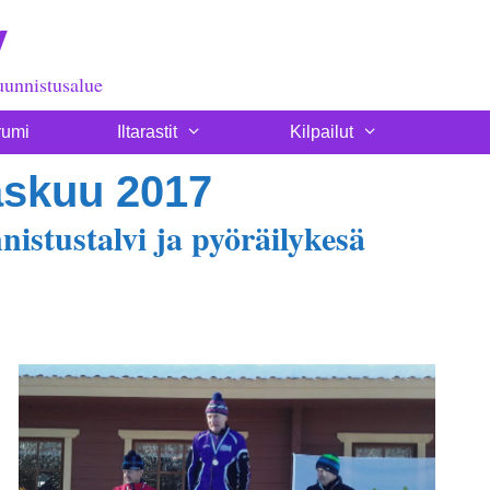
y
uunnistusalue
rumi
Iltarastit
Kilpailut
skuu 2017
nistustalvi ja pyöräilykesä