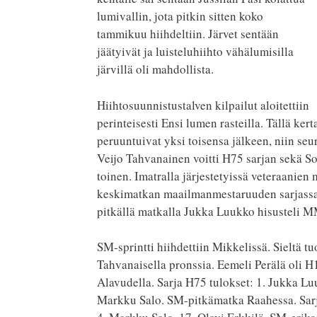
lumivallin, jota pitkin sitten koko
tammikuu hiihdeltiin. Järvet sentään
jäätyivät ja luisteluhiihto vähälumisilla
järvillä oli mahdollista.
Hiihtosuunnistustalven kilpailut aloitettiin
perinteisesti Ensi lumen rasteilla. Tällä ke
peruuntuivat yksi toisensa jälkeen, niin se
Veijo Tahvanainen voitti H75 sarjan sekä So
toinen. Imatralla järjestetyissä veteraanie
keskimatkan maailmanmestaruuden sarjassaa
pitkällä matkalla Jukka Luukko hisusteli M
SM-sprintti hiihdettiin Mikkelissä. Sieltä 
Tahvanaisella pronssia. Eemeli Perälä oli H1
Alavudella. Sarja H75 tulokset: 1. Jukka Luu
Markku Salo. SM-pitkämatka Raahessa. Sarj