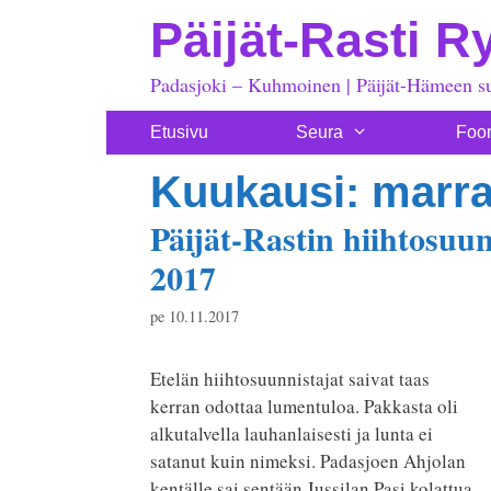
Siirry
Päijät-Rasti R
sisältöön
Padasjoki – Kuhmoinen | Päijät-Hämeen s
Etusivu
Seura
Foo
Kuukausi:
marra
Päijät-Rastin hiihtosuun
2017
pe 10.11.2017
Etelän hiihtosuunnistajat saivat taas
kerran odottaa lumentuloa. Pakkasta oli
alkutalvella lauhanlaisesti ja lunta ei
satanut kuin nimeksi. Padasjoen Ahjolan
kentälle sai sentään Jussilan Pasi kolattua