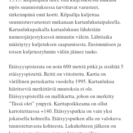
myös suunnistuksessa tarvittavat varusteet,
tärkeimpänä emit kortti. Kilpailija kuljettaa
suunnistusvarusteet mukanaan kartanlukutaipaleella.
Kartanlukupaikalla kartanlukuun lähdetään
numerojärjestyksessä minuutin välein. Lähtöaika
määräytyy kuljetuksen saapumisesta. Ensimmäisen ja
toisen kuljetusryhmän väliin jäänee tauko.
Etäisyyspisterata on noin 600 metriä pitkä ja sisältää 5
etäisyyspistettä. Reitti on viitoitettu. Kartta on
värillinen peruskartta vuodelta 1995. Kartanlukua
häiritseviä merkittäviä muutoksia ei ole.
Etäisyyspisteillä on mallikartta, johon on merkitty
”Tässä olet” ympyrä. Karttapoikkeama on ollut
kartoitettaessa +140. Etäisyysputkia on vain yksi
jokaisella kohteella. Etäisyysputken alla on valokuva
tunnistettavasta kohteesta. Lukukohteen jälkeen on