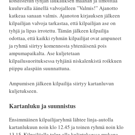
kohdistetun tyhjän laukauksen maahan ja ilmoittaa
kuuluvalla äänellä valvojalleen ”Valmis!” Ajanotto
katkeaa sanaan valmis. Ajanoton kirjauksen jälkeen
kilpailijan valvoja tarkastaa, että kilpailijan ase on
tyhjä ja lipas irrotettu. Tämän jälkeen kilpailija
odottaa, että kaikki ryhmän kilpailijat ovat ampuneet
ja ryhmä siirtyy komennosta yhtenäisenä pois
ampumapaikalta. Ase kuljetetaan
kilpailusuorituksessa tyhjänä niskalenkistä roikkuen
piippu alaspäin suunnattuna.
Ampumisen jälkeen kilpailija siirtyy kartanluvun
kuljetukseen.
Kartanluku ja suunnistus
Ensimmäinen kilpailijaryhmä lähtee linja-autolla
kartanlukuun noin klo 12.45 ja toinen ryhmä noin klo
13.15. Kilpailijalla tulee olla kuljetuksessa mukana