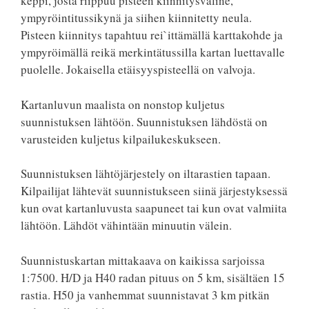
keppi, josta riippuu pisteen kiinnitysväline,
ympyröintitussikynä ja siihen kiinnitetty neula.
Pisteen kiinnitys tapahtuu rei`ittämällä karttakohde ja
ympyröimällä reikä merkintätussilla kartan luettavalle
puolelle. Jokaisella etäisyyspisteellä on valvoja.
Kartanluvun maalista on nonstop kuljetus
suunnistuksen lähtöön. Suunnistuksen lähdöstä on
varusteiden kuljetus kilpailukeskukseen.
Suunnistuksen lähtöjärjestely on iltarastien tapaan.
Kilpailijat lähtevät suunnistukseen siinä järjestyksessä
kun ovat kartanluvusta saapuneet tai kun ovat valmiita
lähtöön. Lähdöt vähintään minuutin välein.
Suunnistuskartan mittakaava on kaikissa sarjoissa
1:7500. H/D ja H40 radan pituus on 5 km, sisältäen 15
rastia. H50 ja vanhemmat suunnistavat 3 km pitkän