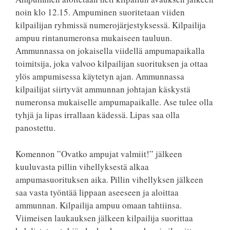
noin klo 12.15. Ampuminen suoritetaan viiden
kilpailijan ryhmissä numerojärjestyksessä. Kilpailija
ampuu rintanumeronsa mukaiseen tauluun.
Ammunnassa on jokaisella viidellä ampumapaikalla
toimitsija, joka valvoo kilpailijan suorituksen ja ottaa
ylös ampumisessa käytetyn ajan. Ammunnassa
kilpailijat siirtyvät ammunnan johtajan käskystä
numeronsa mukaiselle ampumapaikalle. Ase tulee olla
tyhjä ja lipas irrallaan kädessä. Lipas saa olla
panostettu.
Komennon ”Ovatko ampujat valmiit!” jälkeen
kuuluvasta pillin vihellyksestä alkaa
ampumasuorituksen aika. Pillin vihellyksen jälkeen
saa vasta työntää lippaan aseeseen ja aloittaa
ammunnan. Kilpailija ampuu omaan tahtiinsa.
Viimeisen laukauksen jälkeen kilpailija suorittaa