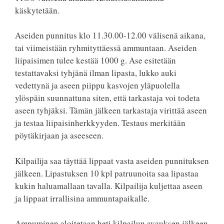
käskytetään.
Aseiden punnitus klo 11.30.00-12.00 välisenä aikana,
tai viimeistään ryhmityttäessä ammuntaan. Aseiden
liipaisimen tulee kestää 1000 g. Ase esitetään
testattavaksi tyhjänä ilman lipasta, lukko auki
vedettynä ja aseen piippu kasvojen yläpuolella
ylöspäin suunnattuna siten, että tarkastaja voi todeta
aseen tyhjäksi. Tämän jälkeen tarkastaja virittää aseen
ja testaa liipaisinherkkyyden. Testaus merkitään
pöytäkirjaan ja aseeseen.
Kilpailija saa täyttää lippaat vasta aseiden punnituksen
jälkeen. Lipastuksen 10 kpl patruunoita saa lipastaa
kukin haluamallaan tavalla. Kilpailija kuljettaa aseen
ja lippaat irrallisina ammuntapaikalle.
Ampuminen aloitetaan heti kilpailun avauksen jälkeen