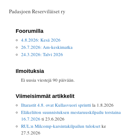
Padasjoen Reserviläiset ry
Foorumilla
4.8.2026: Kesä 2026
26.7.2026: Am-keskimatka
24.3.2026: Talvi 2026
Ilmoituksia
Ei uusia viestejä 90 päivään.
Viimeisimmät artikkelit
Iltarastit 4.8. ovat Kullasvuori sprintti
la 1.8.2026
Eläkeliiton suunnistuksen mestaruuskilpailu torstaina
16.7.2026
ti 23.6.2026
RUL:n Milcomp-karsintakilpailun tulokset
ke
27.5.2026