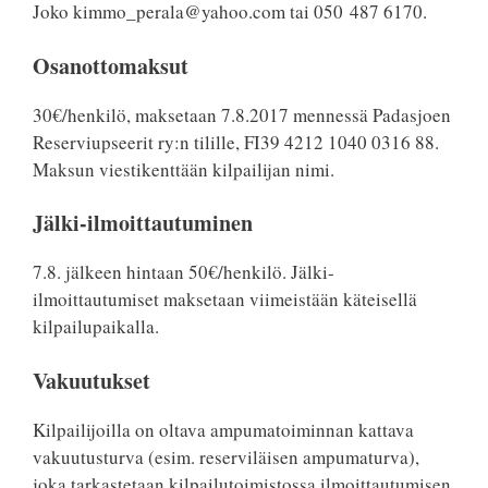
Joko kimmo_perala@yahoo.com tai 050 487 6170.
Osanottomaksut
30€/henkilö, maksetaan 7.8.2017 mennessä Padasjoen
Reserviupseerit ry:n tilille, FI39 4212 1040 0316 88.
Maksun viestikenttään kilpailijan nimi.
Jälki-ilmoittautuminen
7.8. jälkeen hintaan 50€/henkilö. Jälki-
ilmoittautumiset maksetaan viimeistään käteisellä
kilpailupaikalla.
Vakuutukset
Kilpailijoilla on oltava ampumatoiminnan kattava
vakuutusturva (esim. reserviläisen ampumaturva),
joka tarkastetaan kilpailutoimistossa ilmoittautumisen