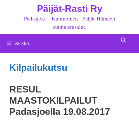
Siirry
Päijät-Rasti Ry
sisältöön
Padasjoki – Kuhmoinen | Päijät-Hämeen
suunnistusalue
Valikko
Kilpailukutsu
RESUL
MAASTOKILPAILUT
Padasjoella 19.08.2017