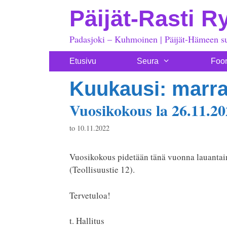
Siirry
Päijät-Rasti R
sisältöön
Padasjoki – Kuhmoinen | Päijät-Hämeen s
Etusivu
Seura
Foo
Kuukausi:
marra
Vuosikokous la 26.11.20
to 10.11.2022
Vuosikokous pidetään tänä vuonna lauantain
(Teollisuustie 12).
Tervetuloa!
t. Hallitus