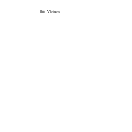
Kategoriat
Yleinen