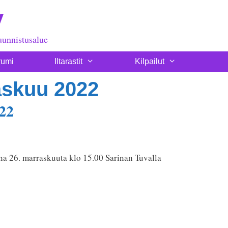
y
uunnistusalue
rumi
Iltarastit
Kilpailut
skuu 2022
22
a 26. marraskuuta klo 15.00 Sarinan Tuvalla