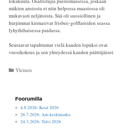
lokakuuta. Osallistujia puistomaisessa, joskaan
mäkien ansiosta ei niin helpossa maastossa oli
mukavasti neljätoista. Sää oli suosiollinen ja
hurjimmat kirmasivat frisbee-golffareiden seassa
lyhythihaisessa paidassa.
Seuraavat tapahtumat vielä kauden lopuksi ovat
vuosikokous ja sen yhteydessä kauden päättäjäiset.
Kategoriat
Yleinen
Foorumilla
4.8.2026: Kesä 2026
26.7.2026: Am-keskimatka
24.3.2026: Talvi 2026