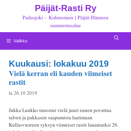
Siirry
Päijät-Rasti Ry
sisältöön
Padasjoki – Kuhmoinen | Päijät-Hämeen
suunnistusalue
Valikko
Kuukausi:
lokakuu 2019
Vielä kerran eli kauden viimeiset
rastit
la 26.10.2019
Jukka Luukko innostui vielä juuri ennen povattua
talven ja pakkasen saapumista laatimaan
Kullasvuoreen syksyn viimeiset rastit lauantaiksi 26.