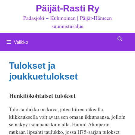
Siirry
Päijät-Rasti Ry
sisältöön
Padasjoki – Kuhmoinen | Päijät-Hämeen
suunnistusalue
Valikko
Tulokset ja
joukkuetulokset
Henkilökohtaiset tulokset
Tulostaulukko on kuva, joten hiiren oikealla
klikkauksella voit avata sen omaan ikkunaansa, jolloin
se näkyy isompana kuin alla. Huom! Alunperin
mukaan lipsahti taulukko, jossa H75-sarjan tulokset