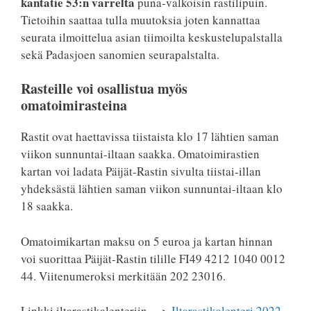
kantatie 53:n varrelta
puna-valkoisin rastilipuin.
Tietoihin saattaa tulla muutoksia joten kannattaa
seurata ilmoittelua asian tiimoilta keskustelupalstalla
sekä Padasjoen sanomien seurapalstalta.
Rasteille voi osallistua myös
omatoimirasteina
Rastit ovat haettavissa tiistaista klo 17 lähtien saman
viikon sunnuntai-iltaan saakka. Omatoimirastien
kartan voi ladata Päijät-Rastin sivulta tiistai-illan
yhdeksästä lähtien saman viikon sunnuntai-iltaan klo
18 saakka.
Omatoimikartan maksu on 5 euroa ja kartan hinnan
voi suorittaa Päijät-Rastin tilille FI49 4212 1040 0012
44. Viitenumeroksi merkitään 202 23016.
Linkki iltarastikalenteriin —>
Iltarastikalenteri 2022