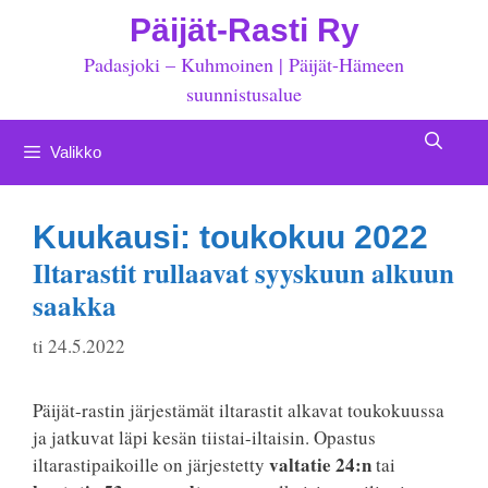
Siirry
Päijät-Rasti Ry
sisältöön
Padasjoki – Kuhmoinen | Päijät-Hämeen
suunnistusalue
Valikko
Kuukausi:
toukokuu 2022
Iltarastit rullaavat syyskuun alkuun
saakka
ti 24.5.2022
Päijät-rastin järjestämät iltarastit alkavat toukokuussa
ja jatkuvat läpi kesän tiistai-iltaisin. Opastus
valtatie 24:n
iltarastipaikoille on järjestetty
tai