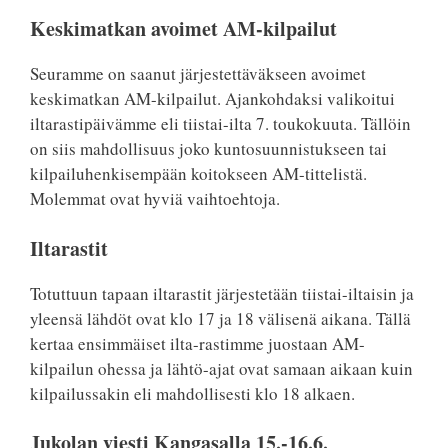
Keskimatkan avoimet AM-kilpailut
Seuramme on saanut järjestettäväkseen avoimet
keskimatkan AM-kilpailut. Ajankohdaksi valikoitui
iltarastipäivämme eli tiistai-ilta 7. toukokuuta. Tällöin
on siis mahdollisuus joko kuntosuunnistukseen tai
kilpailuhenkisempään koitokseen AM-tittelistä.
Molemmat ovat hyviä vaihtoehtoja.
Iltarastit
Totuttuun tapaan iltarastit järjestetään tiistai-iltaisin ja
yleensä lähdöt ovat klo 17 ja 18 välisenä aikana. Tällä
kertaa ensimmäiset ilta-rastimme juostaan AM-
kilpailun ohessa ja lähtö-ajat ovat samaan aikaan kuin
kilpailussakin eli mahdollisesti klo 18 alkaen.
Jukolan viesti Kangasalla 15.-16.6.