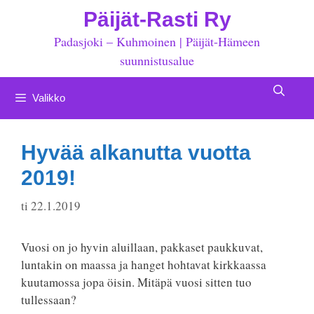
Siirry
Päijät-Rasti Ry
sisältöön
Padasjoki – Kuhmoinen | Päijät-Hämeen
suunnistusalue
Valikko
Hyvää alkanutta vuotta
2019!
ti 22.1.2019
Vuosi on jo hyvin aluillaan, pakkaset paukkuvat,
luntakin on maassa ja hanget hohtavat kirkkaassa
kuutamossa jopa öisin. Mitäpä vuosi sitten tuo
tullessaan?