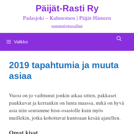
Siirry
Päijät-Rasti Ry
sisältöön
Padasjoki – Kuhmoinen | Päijät-Hämeen
suunnistusalue
Valikko
2019 tapahtumia ja muuta
asiaa
Vuosi on jo vaihtunut jonkin aikaa sitten, pakkaset
paukkuvat ja kerrankin on lunta maassa, mikä on hyvä
asia niin seuramme hisu-osastolle kuin myös
muillekin, jotka kohottavat kuntoaan kesää ajatellen.
Omat kisat