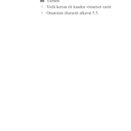
Kategoriat
Yleinen
Vielä kerran eli kauden viimeiset rastit
Omatoimi-iltarastit alkavat 5.5.