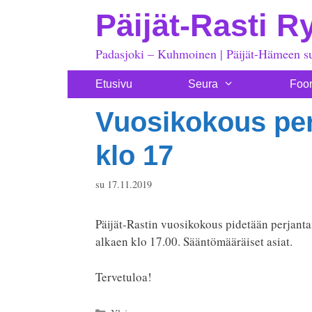
Siirry
Päijät-Rasti R
sisältöön
Padasjoki – Kuhmoinen | Päijät-Hämeen s
Etusivu
Seura
Foo
Vuosikokous per
klo 17
su 17.11.2019
Päijät-Rastin vuosikokous pidetään perjant
alkaen klo 17.00. Sääntömääräiset asiat.
Tervetuloa!