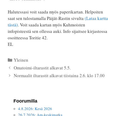
Halutessasi voit saada myös paperikartan. Helpoiten
saat sen tulostamalla Päijät-Rastin sivulta
(Lataa kartta
tästä)
. Voit saada kartan myös Kuhmoisten
infopisteestä sen ollessa auki. Info sijaitsee kirjastossa
osoitteessa Toritie 42.
EL
Kategoriat
Yleinen
Omatoimi-iltarastit alkavat 5.5.
Normaalit iltarastit alkavat tiistaina 2.6. klo 17.00
Foorumilla
4.8.2026: Kesä 2026
26.7.2026: Am-keskimatka