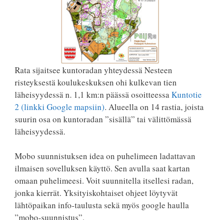
Rata sijaitsee kuntoradan yhteydessä Nesteen
risteyksestä koulukeskuksen ohi kulkevan tien
läheisyydessä n. 1,1 km:n päässä osoitteessa
Kuntotie
2 (linkki Google mapsiin)
. Alueella on 14 rastia, joista
suurin osa on kuntoradan ”sisällä” tai välittömässä
läheisyydessä.
Mobo suunnistuksen idea on puhelimeen ladattavan
ilmaisen sovelluksen käyttö. Sen avulla saat kartan
omaan puhelimeesi. Voit suunnitella itsellesi radan,
jonka kierrät. Yksityiskohtaiset ohjeet löytyvät
lähtöpaikan info-taulusta sekä myös google haulla
”mobo-suunnistus”.