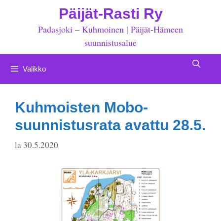
Siirry
Päijät-Rasti Ry
sisältöön
Padasjoki – Kuhmoinen | Päijät-Hämeen
suunnistusalue
Valikko
Kuhmoisten Mobo-
suunnistusrata avattu 28.5.
la 30.5.2020