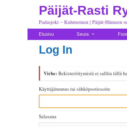
Siirry
Päijät-Rasti R
sisältöön
Padasjoki – Kuhmoinen | Päijät-Hämeen s
Etusivu
Seura
Foo
Log In
Virhe:
Rekisteröitymistä ei sallita tällä h
Käyttäjätunnus tai sähköpostiosoite
Salasana