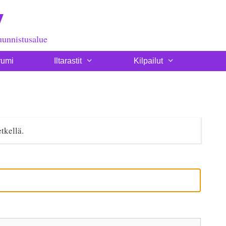
y
uunnistusalue
rumi
Iltarastit
Kilpailut
etkellä.