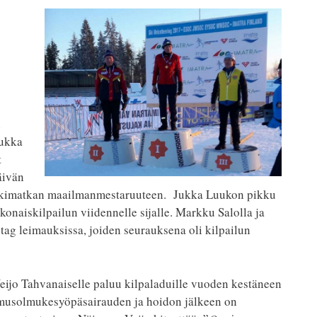
n
Jukka
t
äivän
eskimatkan maailmanmestaruuteen.
Jukka Luukon pikku
okonaiskilpailun viidennelle sijalle. Markku Salolla ja
itag leimauksissa, joiden seurauksena oli kilpailun
eijo Tahvanaiselle paluu kilpaladuille vuoden kestäneen
musolmukesyöpäsairauden ja hoidon jälkeen on