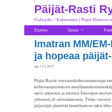
Siirry
Päijät-Rasti R
sisältöön
Padasjoki – Kuhmoinen | Päijät-Hämeen s
Etusivu
Seura
Foo
Imatran MM/EM-H
ja hopeaa päijät-r
ma 13.2.2017
Päijät-Rastin veteraanihiihtosuunnistajat me
hiihtosuunnistuksen maailmanmestaruuskilpa
myös aikuisten ja nuorten Euroopan mestaruus
yhteensä yli seitsemänsataa. Viime vuosien l
järjestäjät jännittää lumitilanteen takia lähe