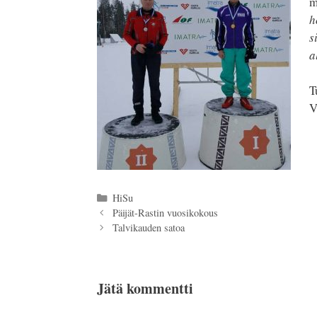
m
h
s
a
T
V
Kategoriat
HiSu
Päijät-Rastin vuosikokous
Talvikauden satoa
Jätä kommentti