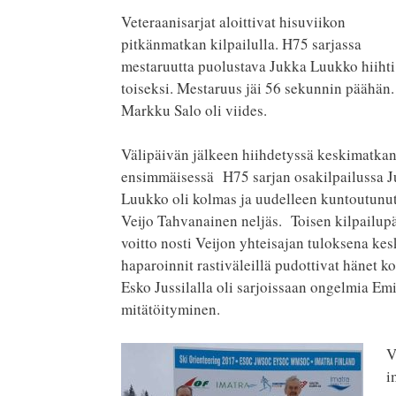
Veteraanisarjat aloittivat hisuviikon
pitkänmatkan kilpailulla. H75 sarjassa
mestaruutta puolustava Jukka Luukko hiihti
toiseksi. Mestaruus jäi 56 sekunnin päähän.
Markku Salo oli viides.
Välipäivän jälkeen hiihdetyssä keskimatka
ensimmäisessä
H75 sarjan osakilpailussa 
Luukko oli kolmas ja uudelleen kuntoutunu
Veijo Tahvanainen neljäs.
Toisen kilpailup
voitto nosti Veijon yhteisajan tuloksena k
haparoinnit rastiväleillä pudottivat hänet k
Esko Jussilalla oli sarjoissaan ongelmia Em
mitätöityminen.
V
i