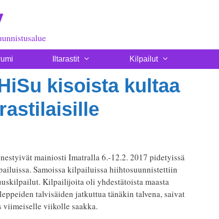
y
uunnistusalue
rumi
Iltarastit
Kilpailut
iSu kisoista kultaa
astilaisille
nestyivät mainiosti Imatralla 6.-12.2. 2017 pidetyissä
iluissa. Samoissa kilpailuissa hiihtosuunnistettiin
kilpailut. Kilpailijoita oli yhdestätoista maasta
eppeiden talvisäiden jatkuttua tänäkin talvena, saivat
s viimeiselle viikolle saakka.