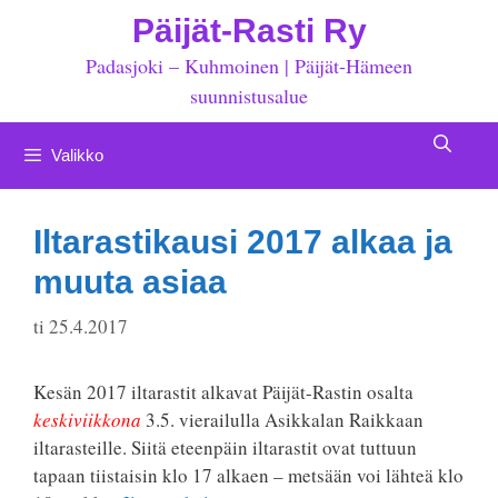
Siirry
Päijät-Rasti Ry
sisältöön
Padasjoki – Kuhmoinen | Päijät-Hämeen
suunnistusalue
Valikko
Iltarastikausi 2017 alkaa ja
muuta asiaa
ti 25.4.2017
Kesän 2017 iltarastit alkavat Päijät-Rastin osalta
keskiviikkona
3.5. vierailulla Asikkalan Raikkaan
iltarasteille. Siitä eteenpäin iltarastit ovat tuttuun
tapaan tiistaisin klo 17 alkaen – metsään voi lähteä klo