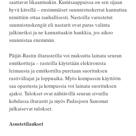
saattavat likaantuakin. Kumisaappaissa on sen sijaan
hyvä kävellä – ensimmäiset suunnistuskerrat kannattaa
nimittäin ottaa rauhallisesti. Nastoilla varustetut
suunnistuskengät eli nastarit ovat paras valinta
jalkineiksi ja ne kannattaakin hankkia, jos aikoo
suunnistaa enemmän.
Päijät-Rastin iltarasteilla voi maksutta lainata seuran
emitkortteja – rasteilla käytetään elektronista
leimausta ja emitkortilta puretaan suorituksen
rastiväliajat ja loppuaika. Myös kompassin käyttöön
saa opastusta ja kompassia voi lainata suorituksen
ajaksi. Tulokset ovat nähtävillä seuran sivuilla
kohdassa iltarastit ja myös Padasjoen Sanomat
julkaisevat tulokset.
Asustetilaukset