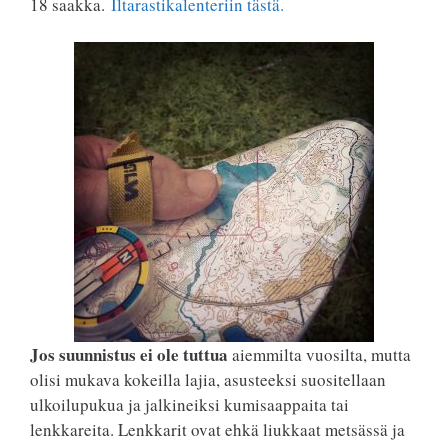
18 saakka.
Iltarastikalenteriin tästä.
Jos suunnistus ei ole tuttua
aiemmilta vuosilta, mutta
olisi mukava kokeilla lajia, asusteeksi suositellaan
ulkoilupukua ja jalkineiksi kumisaappaita tai
lenkkareita. Lenkkarit ovat ehkä liukkaat metsässä ja