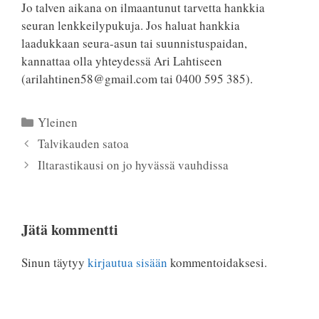
Jo talven aikana on ilmaantunut tarvetta hankkia
seuran lenkkeilypukuja. Jos haluat hankkia
laadukkaan seura-asun tai suunnistuspaidan,
kannattaa olla yhteydessä Ari Lahtiseen
(arilahtinen58@gmail.com tai 0400 595 385).
Kategoriat
Yleinen
Talvikauden satoa
Iltarastikausi on jo hyvässä vauhdissa
Jätä kommentti
Sinun täytyy
kirjautua sisään
kommentoidaksesi.