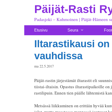
Siirry
Päijät-Rasti R
sisältöön
Padasjoki – Kuhmoinen | Päijät-Hämeen s
Etusivu
Seura
Foo
Iltarastikausi o
vauhdissa
ma 22.5.2017
Päijät-rastin järjestämät iltarastit eli suunn
tiistai-iltaisin. Opastus iltarastipaikoille on
rastilipuin. Ennen tien päälle lähtemistä kan
Metsässä liikkuminen on erittäin hyvää kunto
jalat, mutta maastossa mennessä joutuvat kai