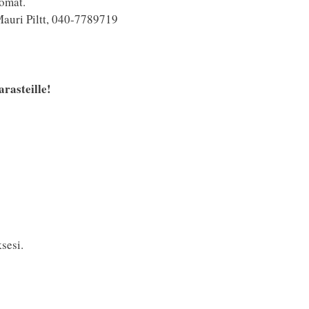
omat.
auri Piltt, 040-7789719
arasteille!
sesi.