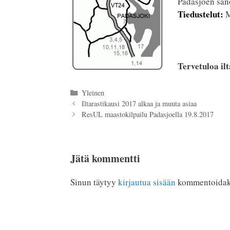
Padasjoen san
Tiedustelut:
M
Tervetuloa ilt
Kategoriat
Yleinen
Iltarastikausi 2017 alkaa ja muuta asiaa
ResUL maastokilpailu Padasjoella 19.8.2017
Jätä kommentti
Sinun täytyy
kirjautua sisään
kommentoidak