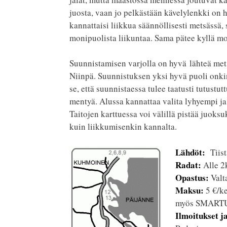
juosta, vaan jo pelkästään kävelylenkki on h
kannattaisi liikkua säännöllisesti metsässä,
monipuolista liikuntaa. Sama pätee kyllä mo
Suunnistamisen varjolla on hyvä lähteä me
Niinpä. Suunnistuksen yksi hyvä puoli onkin
se, että suunnistaessa tulee taatusti tutustut
mentyä. Alussa kannattaa valita lyhyempi ja 
Taitojen karttuessa voi välillä pistää juoks
kuin liikkumisenkin kannalta.
Lähdöt:
Tiist
Radat:
Alle 2
Opastus:
Valta
Maksu:
5 €/ke
myös SMARTUM
Ilmoitukset ja