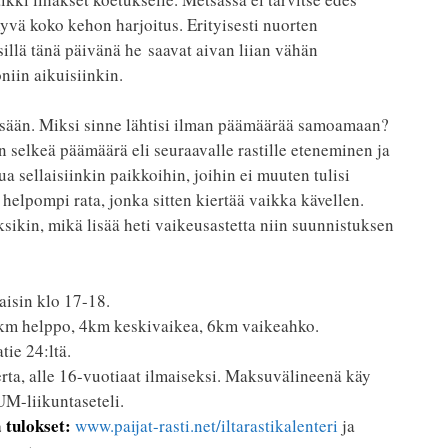
yvä koko kehon harjoitus. Erityisesti nuorten
 sillä tänä päivänä he saavat aivan liian vähän
niin aikuisiinkin.
tsään. Miksi sinne lähtisi ilman päämäärää samoamaan?
 selkeä päämäärä eli seuraavalle rastille eteneminen ja
tua sellaisiinkin paikkoihin, joihin ei muuten tulisi
helpompi rata, jonka sitten kiertää vaikka kävellen.
uksikin, mikä lisää heti vaikeusastetta niin suunnistuksen
aisin klo 17-18.
km helppo, 4km keskivaikea, 6km vaikeahko.
tie 24:ltä.
rta, alle 16-vuotiaat ilmaiseksi. Maksuvälineenä käy
-liikuntaseteli.
 tulokset:
www.paijat-rasti.net/iltarastikalenteri
ja