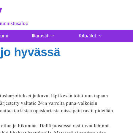
y
uunnistusalue
rumi
Iltarastit
Kilpailut
n jo hyvässä
istusharjoitukset jatkuvat läpi kesän totuttuun tapaan
 järjestetty valtatie 24:n varrelta puna-valkoisin
nattaa tarkistaa opaskartasta missäpäin rastit pidetään.
ilua ja liikuntaa. Tiellä juostessa rasittuvat lähinnä
kki lihakset koetukselle. Metsässä ei tarvitse edes